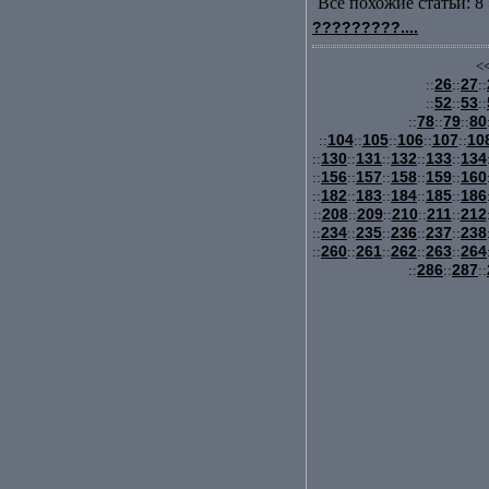
Все похожие статьи: 8 
?????????....
<<
26
27
::
::
::
52
53
::
::
::
78
79
80
::
::
::
104
105
106
107
10
::
::
::
::
::
130
131
132
133
134
::
::
::
::
::
156
157
158
159
160
::
::
::
::
::
182
183
184
185
186
::
::
::
::
::
208
209
210
211
212
::
::
::
::
::
234
235
236
237
238
::
::
::
::
::
260
261
262
263
264
::
::
::
::
::
286
287
::
::
::