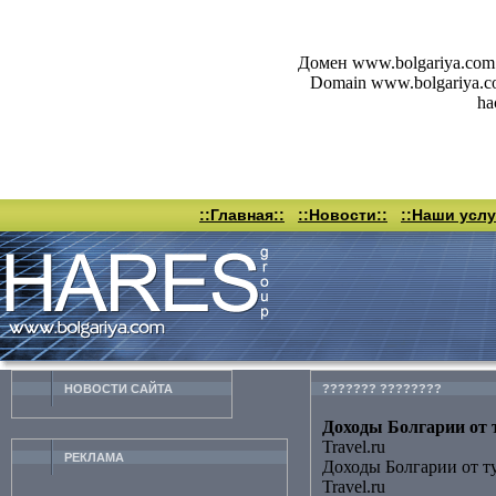
Домен www.bolgariya.com 
Domain www.bolgariya.com 
ha
::Главная::
::Новости::
::Наши услу
НОВОСТИ CАЙТА
??????? ????????
Доходы Болгарии от т
Travel.ru
РЕКЛАМА
Доходы Болгарии от т
Travel.ru