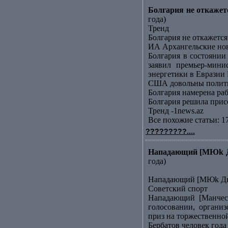
Болгария не откаже
года)
Тренд
Болгария не откажет
ИА Архангельские но
Болгария в состояни
заявил премьер-мин
энергетики в Евразии 
США довольны полити
Болгария намерена ра
Болгария решила прис
Тренд -1news.az
Все похожие статьи: 1
?????????....
Нападающий [МЮk Ди
года)
Нападающий [МЮk Дим
Советский спорт
Нападающий [Манчест
голосовании, органи
приз на торжественно
Бербатов человек года