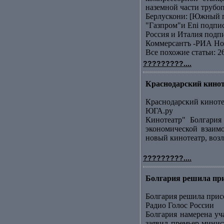
наземной части трубоп
Берлускони: [Южный п
"Газпром"и Еni подп
Россия и Италия подп
Коммерсантъ -РИА Но
Все похожие статьи: 2
?????????....
Краснодарский кинот
Краснодарский киноте
ЮГА.ру
Кинотеатр" Болгария
экономической взаим
новый кинотеатр, возл
?????????....
Болгария решила при
Болгария решила при
Радио Голос России
Болгария намерена уч
заявил премьер-минис