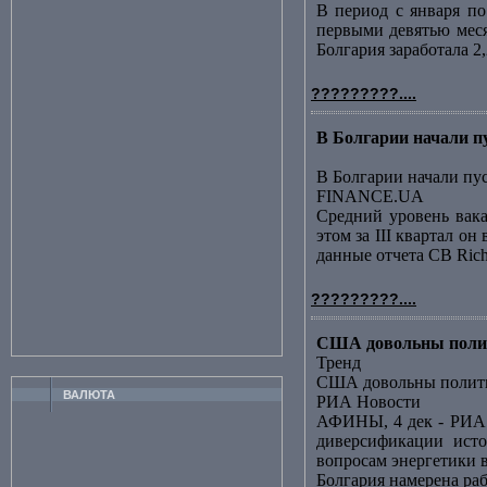
В период с января по
первыми девятью меся
Болгария заработала 2
?????????....
В Болгарии начали 
В Болгарии начали пу
FINANCE.UA
Средний уровень вак
этом за III квартал о
данные отчета CB Richa
?????????....
США довольны полит
Тренд
США довольны полити
ВАЛЮТА
РИА Новости
АФИНЫ, 4 дек - РИА 
диверсификации исто
вопросам энергетики в
Болгария намерена ра