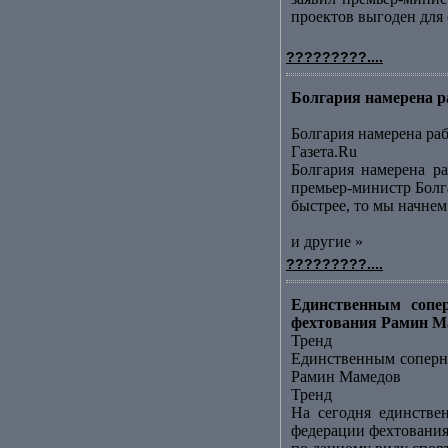
проектов выгоден для с
?????????....
Болгария намерена р
Болгария намерена ра
Газета.Ru
Болгария намерена ра
премьер-министр Болга
быстрее, то мы начнем 
и другие »
?????????....
Единственным сопер
фехтования Рамин Ма
Тренд
Единственным соперни
Рамин Мамедов
Тренд
На сегодня единстве
федерации фехтования