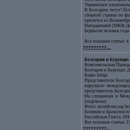
Украинское националь
В Болгарии титул"Лу
сборной страны по фу
прилетел из Великобр
Нападающий [МЮk Дими
Бербатов человек года
Все похожие статьи: 4 
?????????....
Болгария и Бурунди: 
Комсомольская Правд
Болгария и Бурунди: Д
Radio Srbija
Представители Болгар
нарушило международ
представитель Болгари
На слушаниях в Межд
(подписка)
Фото: stormfront.orgЭк
Боливия и Бразилия п
Российская Газета -РИ
Все похожие статьи: 2
?????????....