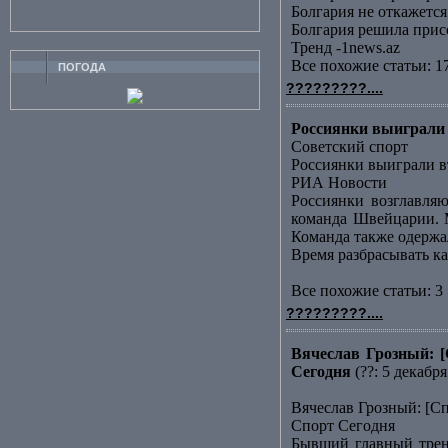
Болгария не откажет
Болгария решила прис
Тренд -1news.az
Все похожие статьи: 1
ПОГОДА
?????????....
Россиянки выиграли 
Советский спорт
Россиянки выиграли в
РИА Новости
Россиянки возглавляю
команда Швейцарии. М
Команда также одержала
Время разбрасывать к
Все похожие статьи: 3 
?????????....
Вячеслав Грозный: [
Сегодня
(??: 5 декабря
Вячеслав Грозный: [С
Спорт Сегодня
Бывший главный трене