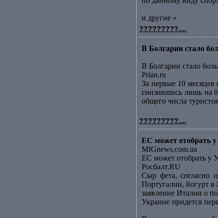
по данному виду спорт
и другие »
?????????....
В Болгарии стало бол
В Болгарии стало боль
Prian.ru
За первые 10 месяцев
снизившись лишь на 0
общего числа туристов
?????????....
ЕС может отобрать у
MIGnews.com.ua
ЕС может отобрать у 
Росбалт.RU
Сыр фета, согласно п
Португалии, йогурт в
заявление Италии о по
Украине придется пер