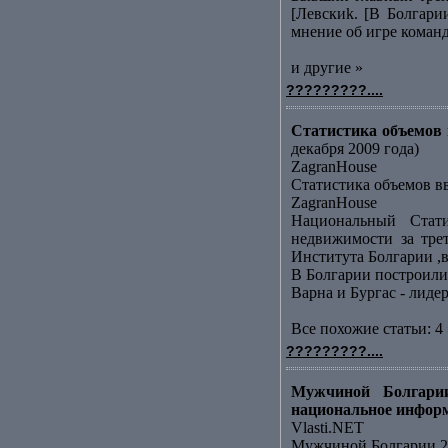
[Левскиk. [В Болгари
мнение об игре команд
и другие »
?????????....
Статистика объемов в
декабря 2009 года)
ZagranHouse
Статистика объемов вв
ZagranHouse
Национальный Стати
недвижимости за тре
Института Болгарии ,в
В Болгарии построили
Варна и Бургас - лид
Все похожие статьи: 4 
?????????....
Мужчиной Болгарии
национальное инфор
Vlasti.NET
Мужчиной Болгарии 20