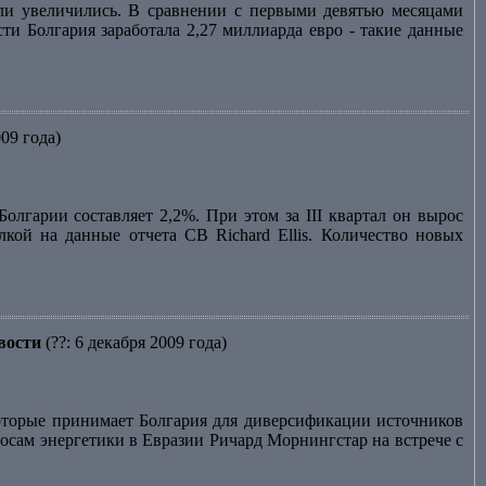
сли увеличились. В сравнении с первыми девятью месяцами
ти Болгария заработала 2,27 миллиарда евро - такие данные
009 года)
лгарии составляет 2,2%. При этом за III квартал он вырос
лкой на данные отчета CB Richard Ellis. Количество новых
вости
(??: 6 декабря 2009 года)
торые принимает Болгария для диверсификации источников
осам энергетики в Евразии Ричард Морнингстар на встрече с