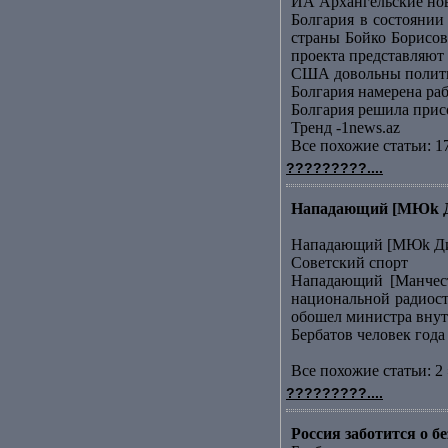
ИА Архангельские но
Болгария в состоянии
страны Бойко Борисов
проекта представляют .
США довольны полити
Болгария намерена ра
Болгария решила прис
Тренд -1news.az
Все похожие статьи: 1
?????????....
Нападающий [МЮk Дим
Нападающий [МЮk Дим
Советский спорт
Нападающий [Манчест
национальной радиост
обошел министра внутр
Бербатов человек года
Все похожие статьи: 2 
?????????....
Россия заботится о 