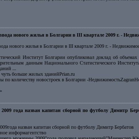
вода нового жилья в Болгарии в III квартале 2009 г. - Недв
ода нового жилья в Болгарии в III квартале 2009 г. - Недвижимо
тический Институт Болгарии опубликовал доклад об объемах 
арительным данным Национального Статистического Института
ний ...
 чуть больше жилых зданийPrian.ru
еры по количеству новостроек в Болгарии -НедвижимостьZagranH
»
2009 года назван капитан сборной по футболу Димитр Бер
09года назван капитан сборной по футболу Димитр Бербатов
ное информагентство
чшего мужчины 2009"года получил нападающий"Манчестер Юна