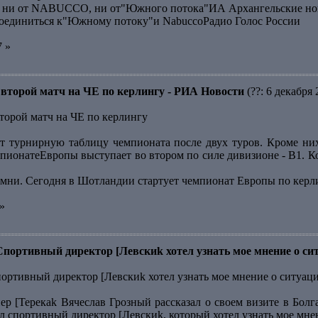
ся ни от NABUCCO, ни от"Южного потока"ИА Архангельские но
оединиться к"Южному потоку"и NabuccoРадио Голос России
7 »
второй матч на ЧЕ по керлингу - РИА Новости
(??: 6 декабря 
торой матч на ЧЕ по керлингу
т турнирную таблицу чемпионата после двух туров. Кроме ни
мпионатеЕвропы выступает во втором по силе дивизионе - В1. К
амни. Сегодня в Шотландии стартует чемпионат Европы по кер
»
Спортивный директор [Левскиk хотел узнать мое мнение о си
портивный директор [Левскиk хотел узнать мое мнение о ситуац
р [Терекаk Вячеслав Грозный рассказал о своем визите в Болг
л спортивный директор [Левскиk, который хотел узнать мое мне