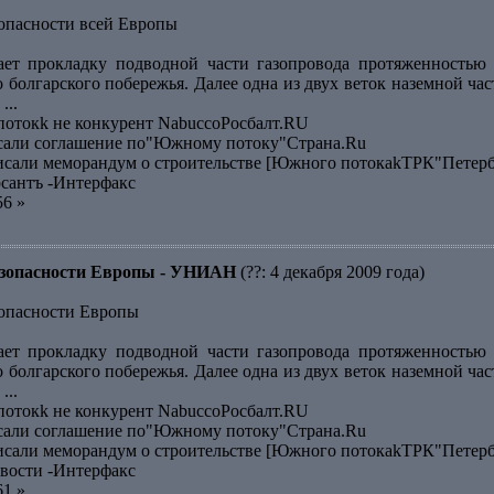
зопасности всей Европы
ает прокладку подводной части газопровода протяженностью 
о болгарского побережья. Далее одна из двух веток наземной ч
...
отокk не конкурент NabuccoРосбалт.RU
исали соглашение по"Южному потоку"Страна.Ru
исали меморандум о строительстве [Южного потокаkТРК"Петер
сантъ -Интерфакс
56 »
безопасности Европы - УНИАН
(??: 4 декабря 2009 года)
зопасности Европы
ает прокладку подводной части газопровода протяженностью 
о болгарского побережья. Далее одна из двух веток наземной ч
...
отокk не конкурент NabuccoРосбалт.RU
исали соглашение по"Южному потоку"Страна.Ru
исали меморандум о строительстве [Южного потокаkТРК"Петер
вости -Интерфакс
61 »