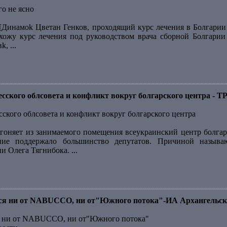
го не ясно
[Динамоk Цветан Генков, проходящий курс лечения в Болгарии ,
охожу курс лечения под руководством врача сборной Болгари
, ...
десского облсовета и конфликт вокруг болгарского центра -
сского облсовета и конфликт вокруг болгарского центра
гоняет из занимаемого помещения всеукраинский центр болгарс
ние поддержало большинство депутатов. Причиной назыв
 Олега Тягнибока. ...
тся ни от NABUCCO, ни от"Южного потока"-ИА Архангельск
ся ни от NABUCCO, ни от"Южного потока"