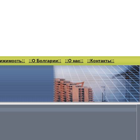
вижимость::
::О Болгарии::
::О нас::
::Контакты::