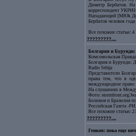
Димитр Бербатов. На
корреспондент УКРИН
Нападающий [МЮk Дими
Бербатов человек года
Все похожие статьи: 4 
?????????....
Болгария и Бурунди: 
Комсомольская Правд
Болгария и Бурунди: Д
Radio Srbija
Представители Болгар
права тем, что в од
международное право н
На слушаниях в Между
Фото: stormfront.orgЭк
Боливия и Бразилия п
Российская Газета -РИ
Все похожие статьи: 2
?????????....
Генков: пока еще ниче