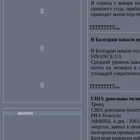
В период с января по
прошлого года, прибы
приводит министерство
?????????....
В Болгарии начали 
В Болгарии начали пу
FINANCE.UA
Средний уровень вака
почти на четверть в 
площадей сократилось за
?????????....
США довольны полит
Тренд
США довольны полити
ВАЛЮТА
РИА Новости
АФИНЫ, 4 дек - РИА 
энергии, заявил в пя
болгарским премьер-ми
Болгария намерена ра