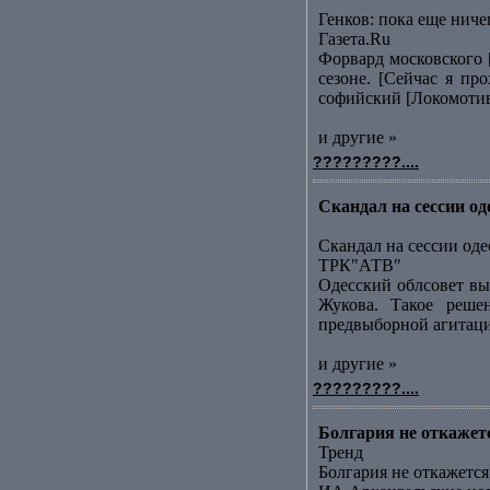
Генков: пока еще ниче
Газета.Ru
Форвард московского 
сезоне. [Сейчас я пр
софийский [Локомотивk
и другие »
?????????....
Скандал на сессии о
Скандал на сессии оде
ТРК"АТВ"
Одесский облсовет вы
Жукова. Такое реше
предвыборной агитации
и другие »
?????????....
Болгария не откаже
Тренд
Болгария не откажет