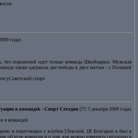
вости
2009 года)
х, без поражений идет только команда Швейцарии. Мужская
оманда также одержала две победы в двух матчах - с Польшей
лингуСоветский спорт
туации в командеk - Спорт Сегодня
(??: 5 декабря 2009 года)
ии в командеk
арию и переговорах с клубом [Левскиk. [В Болгарии я был в
ние об игре команды и о том, как можно изменить ситуацию в