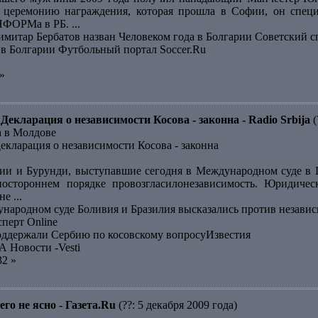
 церемонию награждения, которая прошла в Софии, он специ
ФОРМа в РБ. ...
тар Бербатов назван Человеком года в Болгарии Советский с
 в Болгарии Футбольный портал Soccer.Ru
»
Декларация о независимости Косова - законна - Radio Srbija
(
а в Молдове
екларация о независимости Косова - законна
ии и Бурунди, выступавшие сегодня в Международном суде в 
ностороннем порядке провозгласилонезависимость. Юридичес
е ...
народном суде Боливия и Бразилия высказались против незав
сперт Online
оддержали Сербию по косовскому вопросуИзвестия
А Новости -Vesti
32 »
го не ясно - Газета.Ru
(??: 5 декабря 2009 года)