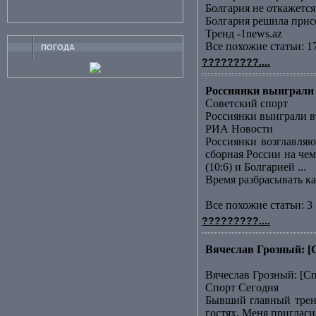
Болгария не откажет
Болгария решила прис
Тренд -1news.az
Все похожие статьи: 1
ПОГОДА
?????????....
Россиянки выиграли 
Советский спорт
Россиянки выиграли в
РИА Новости
Россиянки возглавляю
сборная России на че
(10:6) и Болгарией ...
Время разбрасывать к
Все похожие статьи: 3 
?????????....
Вячеслав Грозный: [
Вячеслав Грозный: [С
Спорт Сегодня
Бывший главный трене
гостях. Меня пригласи