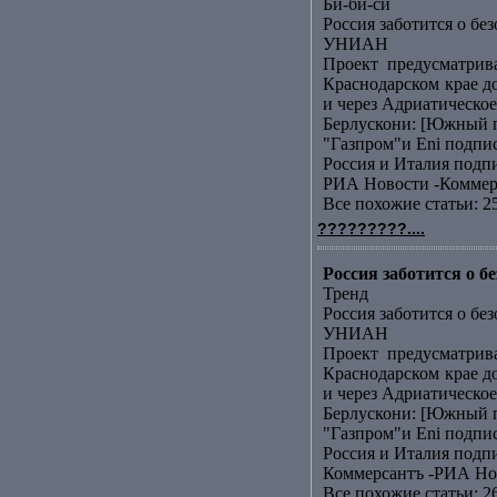
Би-би-си
Россия заботится о бе
УНИАН
Проект предусматрив
Краснодарском крае д
и через Адриатическое 
Берлускони: [Южный п
"Газпром"и Еni подп
Россия и Италия подп
РИА Новости -Коммер
Все похожие статьи: 2
?????????....
Россия заботится о 
Тренд
Россия заботится о бе
УНИАН
Проект предусматрив
Краснодарском крае д
и через Адриатическое 
Берлускони: [Южный п
"Газпром"и Еni подп
Россия и Италия подп
Коммерсантъ -РИА Но
Все похожие статьи: 2