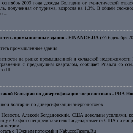
 сентябрь 2009 года доходы Болгарии от туристической отра
ль, полученная от туризма, возросла на 1,3%. В общей сложнос
 ...
пустеть промышленные здания - FINANCE.UA
(??: 6 декабря 2
стеть промышленные здания
нтности на рынке промышленной и складской недвижимости Бо
сравнении с предыдущим кварталом, сообщает Prian.ru со ссы
 III ...
икой Болгарии по диверсификации энергопотоков - РИА Но
кой Болгарии по диверсификации энергопотоков
Новости, Алексей Богдановский. США довольны усилиями, ко
тницу в Софии спецпредставитель Госдепартамента США по вопр
нистром ...
ботать с [Южным потокомk и NabuccoГазета.Ru