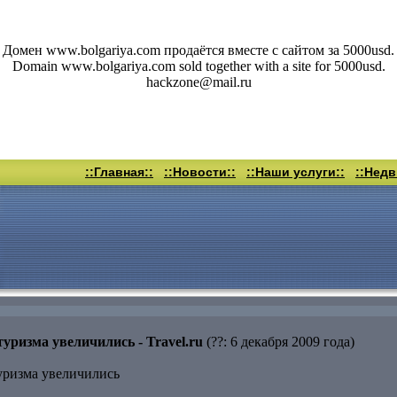
Домен www.bolgariya.com продаётся вместе с сайтом за 5000usd.
Domain www.bolgariya.com sold together with a site for 5000usd.
hackzone@mail.ru
::Главная::
::Новости::
::Наши услуги::
::Нед
уризма увеличились - Travel.ru
(??: 6 декабря 2009 года)
уризма увеличились