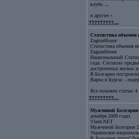
клубе. ...
и другие »
?????????....
Статистика объемов в
ZagranHouse
Статистика объемов вв
ZagranHouse
Национальный Статис
года. Согласно предв
достроенных жилых зда
В Болгарии построили
Варна и Бургас - лид
Все похожие статьи: 4 
?????????....
Мужчиной Болгарии 
декабря 2009 года)
Vlasti.NET
Мужчиной Болгарии 20
Украинское националь
В Болгарии титул"Лу