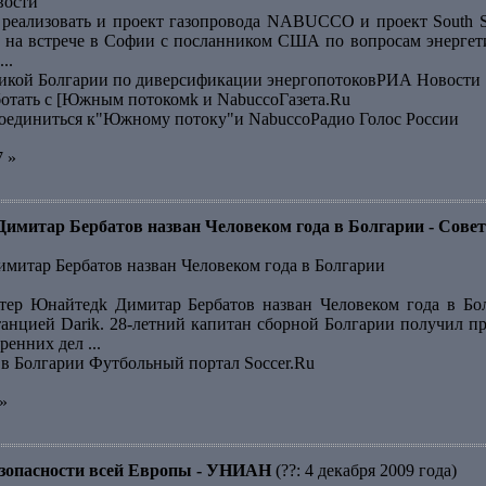
вости
 реализовать и проект газопровода NABUCCO и проект South 
 на встрече в Софии с посланником США по вопросам энергет
..
кой Болгарии по диверсификации энергопотоковРИА Новости
ботать с [Южным потокомk и NabuccoГазета.Ru
оединиться к"Южному потоку"и NabuccoРадио Голос России
7 »
итар Бербатов назван Человеком года в Болгарии - Совет
итар Бербатов назван Человеком года в Болгарии
ер Юнайтедk Димитар Бербатов назван Человеком года в Бол
анцией Darik. 28-летний капитан сборной Болгарии получил п
енних дел ...
 в Болгарии Футбольный портал Soccer.Ru
»
безопасности всей Европы - УНИАН
(??: 4 декабря 2009 года)