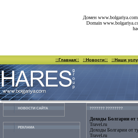
Домен www.bolgariya.com 
Domain www.bolgariya.com 
ha
::Главная::
::Новости::
::Наши услу
НОВОСТИ CАЙТА
??????? ????????
Доходы Болгарии от т
Travel.ru
РЕКЛАМА
Доходы Болгарии от т
Travel.ru