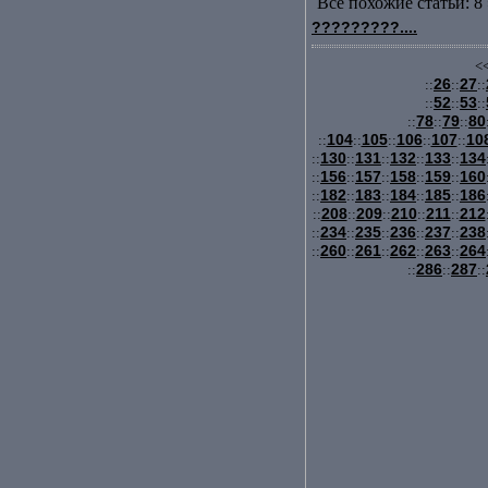
Все похожие статьи: 8 
?????????....
<<
26
27
::
::
::
52
53
::
::
::
78
79
80
::
::
::
104
105
106
107
10
::
::
::
::
::
130
131
132
133
134
::
::
::
::
::
156
157
158
159
160
::
::
::
::
::
182
183
184
185
186
::
::
::
::
::
208
209
210
211
212
::
::
::
::
::
234
235
236
237
238
::
::
::
::
::
260
261
262
263
264
::
::
::
::
::
286
287
::
::
::