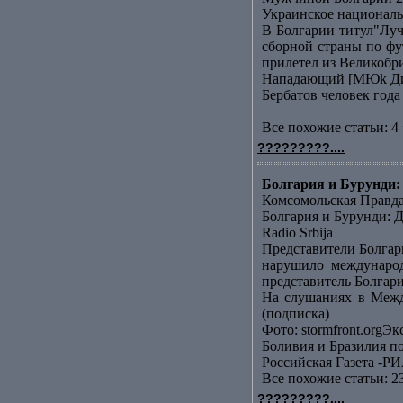
Украинское националь
В Болгарии титул"Лу
сборной страны по фу
прилетел из Великобр
Нападающий [МЮk Дими
Бербатов человек года
Все похожие статьи: 4 
?????????....
Болгария и Бурунди: 
Комсомольская Правд
Болгария и Бурунди: Д
Radio Srbija
Представители Болгар
нарушило международ
представитель Болгари
На слушаниях в Межд
(подписка)
Фото: stormfront.orgЭк
Боливия и Бразилия п
Российская Газета -РИ
Все похожие статьи: 2
?????????....