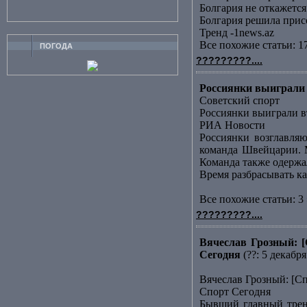
Болгария не откажет
Болгария решила прис
Тренд -1news.az
Все похожие статьи: 1
ПОГОДА
?????????....
Россиянки выиграли 
Советский спорт
Россиянки выиграли в
РИА Новости
Россиянки возглавляю
команда Швейцарии. М
Команда также одержала
Время разбрасывать к
Все похожие статьи: 3 
?????????....
Вячеслав Грозный: [
Сегодня
(??: 5 декабря
Вячеслав Грозный: [С
Спорт Сегодня
Бывший главный трене