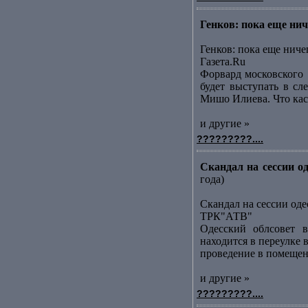
Генков: пока еще ниче
Генков: пока еще ниче
Газета.Ru
Форвард московского [
будет выступать в сл
Мишо Илиева. Что каса
и другие »
?????????....
Скандал на сессии о
года)
Скандал на сессии оде
ТРК"АТВ"
Одесский облсовет в
находится в переулке
проведение в помещени
и другие »
?????????....