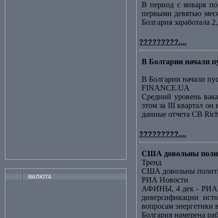
В период с января по
первыми девятью меся
Болгария заработала 2
?????????....
В Болгарии начали 
В Болгарии начали пу
FINANCE.UA
Средний уровень вак
этом за III квартал о
данные отчета CB Richa
?????????....
США довольны полит
Тренд
США довольны полити
ВАЛЮТА
РИА Новости
АФИНЫ, 4 дек - РИА 
диверсификации исто
вопросам энергетики в
Болгария намерена ра