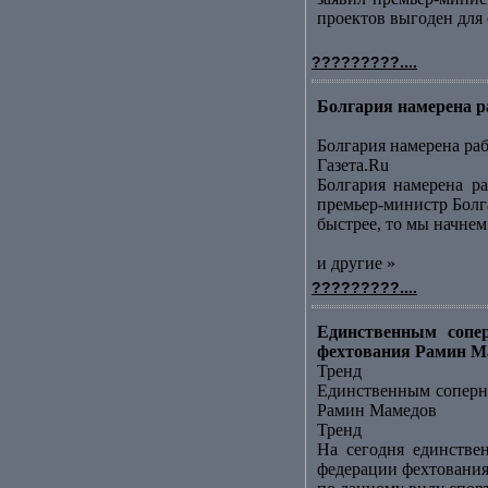
проектов выгоден для с
?????????....
Болгария намерена р
Болгария намерена ра
Газета.Ru
Болгария намерена ра
премьер-министр Болга
быстрее, то мы начнем 
и другие »
?????????....
Единственным сопер
фехтования Рамин Ма
Тренд
Единственным соперни
Рамин Мамедов
Тренд
На сегодня единстве
федерации фехтования