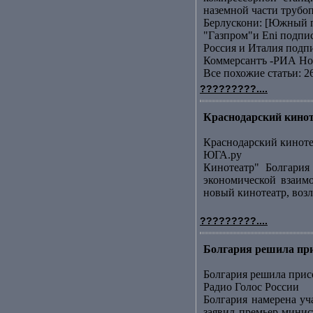
наземной части трубоп
Берлускони: [Южный п
"Газпром"и Еni подп
Россия и Италия подп
Коммерсантъ -РИА Но
Все похожие статьи: 2
?????????....
Краснодарский кинот
Краснодарский киноте
ЮГА.ру
Кинотеатр" Болгария
экономической взаим
новый кинотеатр, возл
?????????....
Болгария решила при
Болгария решила при
Радио Голос России
Болгария намерена уч
заявил премьер-минис