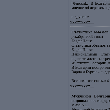
[Левскиk. [В Болгари
мнение об игре команд
и другие »
?????????....
Статистика объемов в
декабря 2009 года)
ZagranHouse
Статистика объемов вв
ZagranHouse
Национальный Стати
недвижимости за тре
Института Болгарии ,в
В Болгарии построили
Варна и Бургас - лид
Все похожие статьи: 4 
?????????....
Мужчиной Болгарии
национальное инфор
Vlasti.NET
Мужчиной Болгарии 20