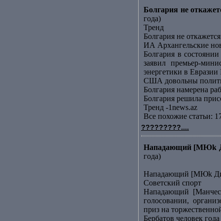
Болгария не откаже
года)
Тренд
Болгария не откажет
ИА Архангельские но
Болгария в состояни
заявил премьер-мин
энергетики в Евразии 
США довольны полити
Болгария намерена ра
Болгария решила прис
Тренд -1news.az
Все похожие статьи: 1
?????????....
Нападающий [МЮk Ди
года)
Нападающий [МЮk Дим
Советский спорт
Нападающий [Манчест
голосовании, органи
приз на торжественно
Бербатов человек года