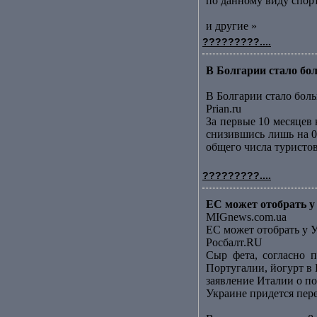
по данному виду спорт
и другие »
?????????....
В Болгарии стало бол
В Болгарии стало боль
Prian.ru
За первые 10 месяцев
снизившись лишь на 0
общего числа туристов
?????????....
ЕС может отобрать у
MIGnews.com.ua
ЕС может отобрать у 
Росбалт.RU
Сыр фета, согласно п
Португалии, йогурт в
заявление Италии о по
Украине придется пер