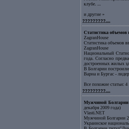
клубе. ...
и другие »
?????????....
Статистика объемов в
ZagranHouse
Статистика объемов вв
ZagranHouse
Национальный Статис
года. Согласно предв
достроенных жилых зда
В Болгарии построили
Варна и Бургас - лид
Все похожие статьи: 4 
?????????....
Мужчиной Болгарии 
декабря 2009 года)
Vlasti.NET
Мужчиной Болгарии 20
Украинское националь
В Болгарии титул"Лу