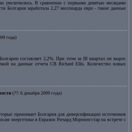
сли увеличились. В сравнении с первыми девятью месяцами
ти Болгария заработала 2,27 миллиарда евро - такие данные
009 года)
лгарии составляет 2,2%. При этом за III квартал он вырос
лкой на данные отчета CB Richard Ellis. Количество новых
вости
(??: 6 декабря 2009 года)
торые принимает Болгария для диверсификации источников
осам энергетики в Евразии Ричард Морнингстар на встрече с