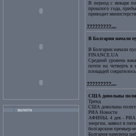
В период с января по
прошлого года, прибы
приводит министерство
?????????....
В Болгарии начали 
В Болгарии начали пу
FINANCE.UA
Средний уровень вака
почти на четверть в 
площадей сократилось за
?????????....
США довольны полит
Тренд
США довольны полити
ВАЛЮТА
РИА Новости
АФИНЫ, 4 дек - РИА 
энергии, заявил в пя
болгарским премьер-ми
Болгария намерена ра