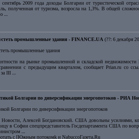
 сентябрь 2009 года доходы Болгарии от туристической отра
ль, полученная от туризма, возросла на 1,3%. В общей сложнос
 ...
пустеть промышленные здания - FINANCE.UA
(??: 6 декабря 2
стеть промышленные здания
нтности на рынке промышленной и складской недвижимости Бо
сравнении с предыдущим кварталом, сообщает Prian.ru со ссы
 III ...
икой Болгарии по диверсификации энергопотоков - РИА Но
кой Болгарии по диверсификации энергопотоков
Новости, Алексей Богдановский. США довольны усилиями, ко
тницу в Софии спецпредставитель Госдепартамента США по вопр
нистром ...
ботать с [Южным потокомk и NabuccoГазета.Ru