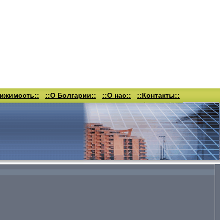
вижимость::
::О Болгарии::
::О нас::
::Контакты::