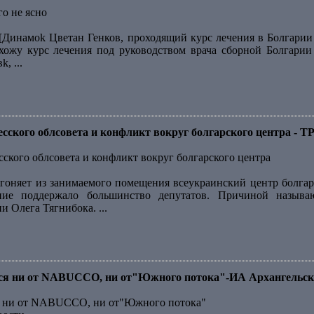
го не ясно
[Динамоk Цветан Генков, проходящий курс лечения в Болгарии ,
охожу курс лечения под руководством врача сборной Болгари
, ...
десского облсовета и конфликт вокруг болгарского центра -
сского облсовета и конфликт вокруг болгарского центра
гоняет из занимаемого помещения всеукраинский центр болгарс
ние поддержало большинство депутатов. Причиной назыв
 Олега Тягнибока. ...
тся ни от NABUCCO, ни от"Южного потока"-ИА Архангельск
ся ни от NABUCCO, ни от"Южного потока"