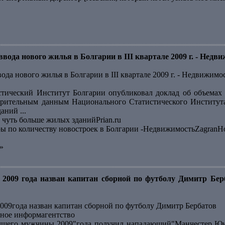
вода нового жилья в Болгарии в III квартале 2009 г. - Недв
ода нового жилья в Болгарии в III квартале 2009 г. - Недвижимо
тический Институт Болгарии опубликовал доклад об объемах 
арительным данным Национального Статистического Института
ний ...
 чуть больше жилых зданийPrian.ru
еры по количеству новостроек в Болгарии -НедвижимостьZagranH
»
2009 года назван капитан сборной по футболу Димитр Бер
09года назван капитан сборной по футболу Димитр Бербатов
ное информагентство
чшего мужчины 2009"года получил нападающий"Манчестер Юна