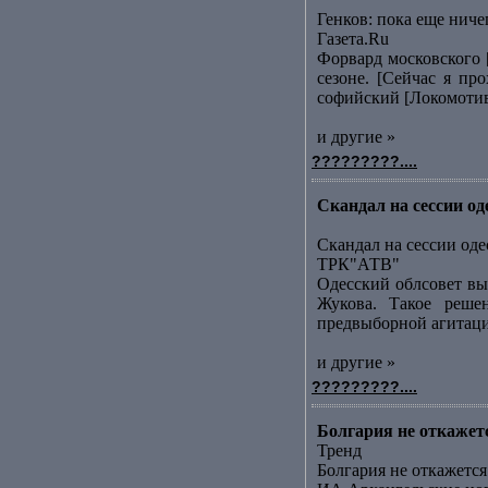
Генков: пока еще ниче
Газета.Ru
Форвард московского 
сезоне. [Сейчас я пр
софийский [Локомотивk
и другие »
?????????....
Скандал на сессии о
Скандал на сессии оде
ТРК"АТВ"
Одесский облсовет вы
Жукова. Такое реше
предвыборной агитации
и другие »
?????????....
Болгария не откаже
Тренд
Болгария не откажет