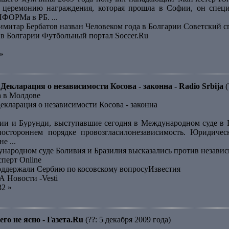
 церемонию награждения, которая прошла в Софии, он специ
ФОРМа в РБ. ...
тар Бербатов назван Человеком года в Болгарии Советский с
 в Болгарии Футбольный портал Soccer.Ru
»
Декларация о независимости Косова - законна - Radio Srbija
(
а в Молдове
екларация о независимости Косова - законна
ии и Бурунди, выступавшие сегодня в Международном суде в 
ностороннем порядке провозгласилонезависимость. Юридичес
е ...
народном суде Боливия и Бразилия высказались против незав
сперт Online
оддержали Сербию по косовскому вопросуИзвестия
А Новости -Vesti
32 »
го не ясно - Газета.Ru
(??: 5 декабря 2009 года)