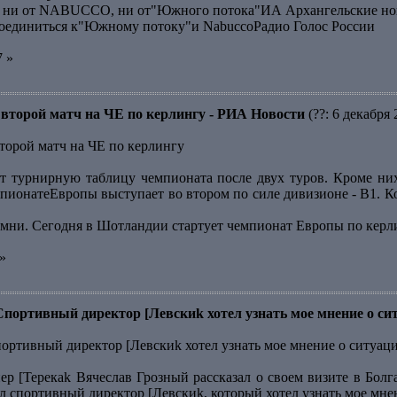
ся ни от NABUCCO, ни от"Южного потока"ИА Архангельские но
оединиться к"Южному потоку"и NabuccoРадио Голос России
7 »
второй матч на ЧЕ по керлингу - РИА Новости
(??: 6 декабря 
торой матч на ЧЕ по керлингу
т турнирную таблицу чемпионата после двух туров. Кроме ни
мпионатеЕвропы выступает во втором по силе дивизионе - В1. К
амни. Сегодня в Шотландии стартует чемпионат Европы по кер
»
Спортивный директор [Левскиk хотел узнать мое мнение о си
портивный директор [Левскиk хотел узнать мое мнение о ситуац
р [Терекаk Вячеслав Грозный рассказал о своем визите в Болг
л спортивный директор [Левскиk, который хотел узнать мое мне