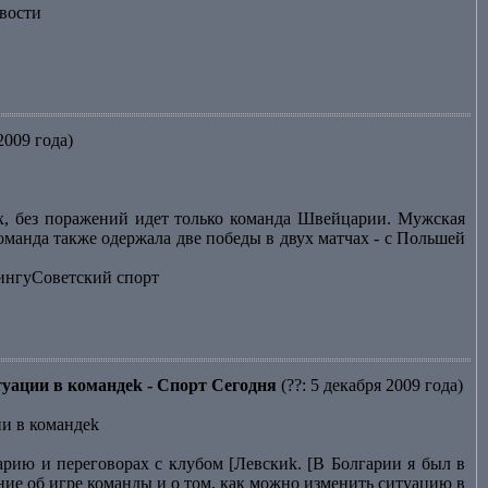
вости
2009 года)
х, без поражений идет только команда Швейцарии. Мужская
оманда также одержала две победы в двух матчах - с Польшей
лингуСоветский спорт
туации в командеk - Спорт Сегодня
(??: 5 декабря 2009 года)
ии в командеk
арию и переговорах с клубом [Левскиk. [В Болгарии я был в
ние об игре команды и о том, как можно изменить ситуацию в