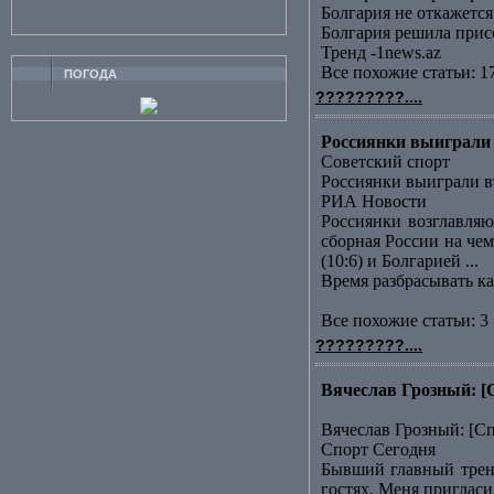
Болгария не откажет
Болгария решила прис
Тренд -1news.az
Все похожие статьи: 1
ПОГОДА
?????????....
Россиянки выиграли 
Советский спорт
Россиянки выиграли в
РИА Новости
Россиянки возглавляю
сборная России на че
(10:6) и Болгарией ...
Время разбрасывать к
Все похожие статьи: 3 
?????????....
Вячеслав Грозный: [
Вячеслав Грозный: [С
Спорт Сегодня
Бывший главный трене
гостях. Меня пригласи