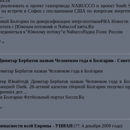
вости
 реализовать и проект газопровода NABUCCO и проект South 
 на встрече в Софии с посланником США по вопросам энергет
..
кой Болгарии по диверсификации энергопотоковРИА Новости
ботать с [Южным потокомk и NabuccoГазета.Ru
оединиться к"Южному потоку"и NabuccoРадио Голос России
7 »
итар Бербатов назван Человеком года в Болгарии - Совет
итар Бербатов назван Человеком года в Болгарии
ер Юнайтедk Димитар Бербатов назван Человеком года в Бол
анцией Darik. 28-летний капитан сборной Болгарии получил п
енних дел ...
 в Болгарии Футбольный портал Soccer.Ru
»
безопасности всей Европы - УНИАН
(??: 4 декабря 2009 года)