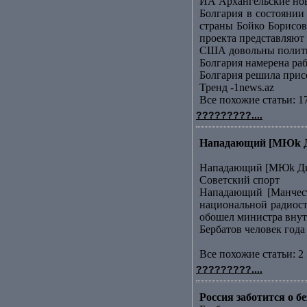
ИА Архангельские но
Болгария в состоянии
страны Бойко Борисов
проекта представляют .
США довольны полити
Болгария намерена ра
Болгария решила прис
Тренд -1news.az
Все похожие статьи: 1
?????????....
Нападающий [МЮk Дим
Нападающий [МЮk Дим
Советский спорт
Нападающий [Манчест
национальной радиост
обошел министра внутр
Бербатов человек года
Все похожие статьи: 2 
?????????....
Россия заботится о 