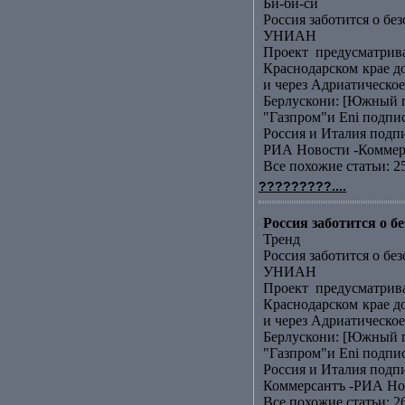
Би-би-си
Россия заботится о бе
УНИАН
Проект предусматрив
Краснодарском крае д
и через Адриатическое 
Берлускони: [Южный п
"Газпром"и Еni подп
Россия и Италия подп
РИА Новости -Коммер
Все похожие статьи: 2
?????????....
Россия заботится о 
Тренд
Россия заботится о бе
УНИАН
Проект предусматрив
Краснодарском крае д
и через Адриатическое 
Берлускони: [Южный п
"Газпром"и Еni подп
Россия и Италия подп
Коммерсантъ -РИА Но
Все похожие статьи: 2