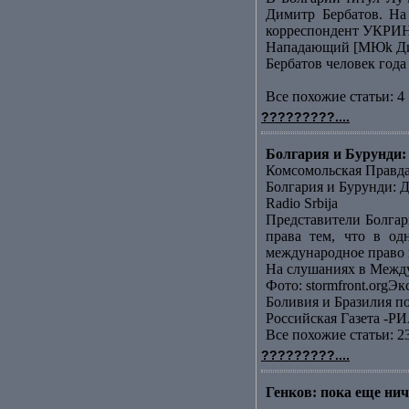
Димитр Бербатов. На
корреспондент УКРИН
Нападающий [МЮk Дими
Бербатов человек года
Все похожие статьи: 4 
?????????....
Болгария и Бурунди: 
Комсомольская Правд
Болгария и Бурунди: Д
Radio Srbija
Представители Болгар
права тем, что в од
международное право н
На слушаниях в Между
Фото: stormfront.orgЭк
Боливия и Бразилия п
Российская Газета -РИ
Все похожие статьи: 2
?????????....
Генков: пока еще ниче