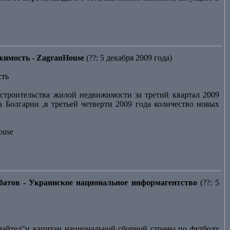
ижимость - ZagranHouse
(??: 5 декабря 2009 года)
сть
строительства жилой недвижимости за третий квартал 2009
 Болгарии ,в третьей четверти 2009 года количество новых
ouse
батов - Украинское национальное информагентство
(??: 5
йтед"и капитан национальной сборной страны по футболу