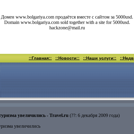
Домен www.bolgariya.com продаётся вместе с сайтом за 5000usd.
Domain www.bolgariya.com sold together with a site for 5000usd.
hackzone@mail.ru
::Главная::
::Новости::
::Наши услуги::
::Нед
уризма увеличились - Travel.ru
(??: 6 декабря 2009 года)
уризма увеличились