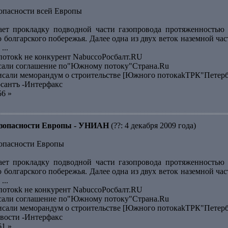
зопасности всей Европы
ает прокладку подводной части газопровода протяженностью 
о болгарского побережья. Далее одна из двух веток наземной ч
...
отокk не конкурент NabuccoРосбалт.RU
исали соглашение по"Южному потоку"Страна.Ru
исали меморандум о строительстве [Южного потокаkТРК"Петер
сантъ -Интерфакс
56 »
безопасности Европы - УНИАН
(??: 4 декабря 2009 года)
зопасности Европы
ает прокладку подводной части газопровода протяженностью 
о болгарского побережья. Далее одна из двух веток наземной ч
...
отокk не конкурент NabuccoРосбалт.RU
исали соглашение по"Южному потоку"Страна.Ru
исали меморандум о строительстве [Южного потокаkТРК"Петер
вости -Интерфакс
61 »