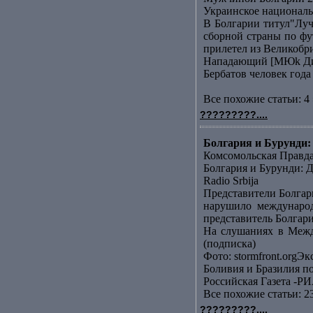
Украинское националь
В Болгарии титул"Лу
сборной страны по фу
прилетел из Великобр
Нападающий [МЮk Дими
Бербатов человек года
Все похожие статьи: 4 
?????????....
Болгария и Бурунди: 
Комсомольская Правд
Болгария и Бурунди: Д
Radio Srbija
Представители Болгар
нарушило международ
представитель Болгари
На слушаниях в Межд
(подписка)
Фото: stormfront.orgЭк
Боливия и Бразилия п
Российская Газета -РИ
Все похожие статьи: 2
?????????....