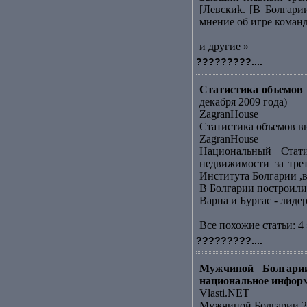
[Левскиk. [В Болгари
мнение об игре команд
и другие »
?????????....
Статистика объемов в
декабря 2009 года)
ZagranHouse
Статистика объемов вв
ZagranHouse
Национальный Стати
недвижимости за тре
Института Болгарии ,в
В Болгарии построили
Варна и Бургас - лид
Все похожие статьи: 4 
?????????....
Мужчиной Болгарии
национальное инфор
Vlasti.NET
Мужчиной Болгарии 20