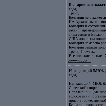
Болгария не откаже
года)
Тренд
Болгария не откажет
ИА Архангельские но
Болгария в состояни
заявил премьер-мин
энергетики в Евразии 
США довольны полити
Болгария намерена ра
Болгария решила прис
Тренд -1news.az
Все похожие статьи: 1
?????????....
Нападающий [МЮk Ди
года)
Нападающий [МЮk Дим
Советский спорт
Нападающий [Манчест
голосовании, органи
приз на торжественно
Бербатов человек года