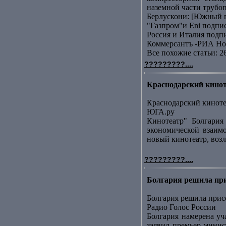
наземной части трубоп
Берлускони: [Южный п
"Газпром"и Еni подп
Россия и Италия подп
Коммерсантъ -РИА Но
Все похожие статьи: 2
?????????....
Краснодарский кинот
Краснодарский киноте
ЮГА.ру
Кинотеатр" Болгария
экономической взаим
новый кинотеатр, возл
?????????....
Болгария решила при
Болгария решила при
Радио Голос России
Болгария намерена уч
заявил премьер-минис