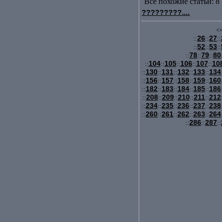
Все похожие статьи: 8 
?????????....
<<
26
27
::
::
::
52
53
::
::
::
78
79
80
::
::
::
104
105
106
107
10
::
::
::
::
::
130
131
132
133
134
::
::
::
::
::
156
157
158
159
160
::
::
::
::
::
182
183
184
185
186
::
::
::
::
::
208
209
210
211
212
::
::
::
::
::
234
235
236
237
238
::
::
::
::
::
260
261
262
263
264
::
::
::
::
::
286
287
::
::
::