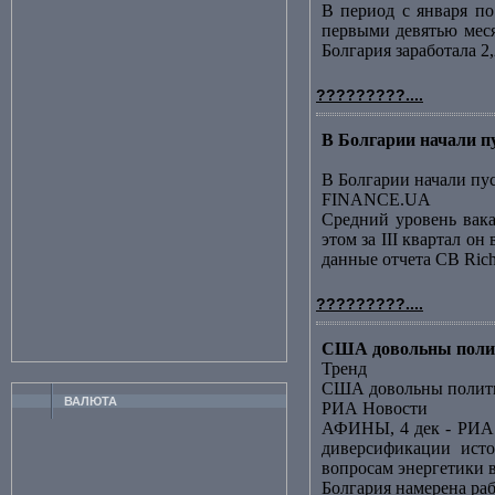
В период с января по
первыми девятью меся
Болгария заработала 2
?????????....
В Болгарии начали 
В Болгарии начали пу
FINANCE.UA
Средний уровень вак
этом за III квартал о
данные отчета CB Richa
?????????....
США довольны полит
Тренд
США довольны полити
ВАЛЮТА
РИА Новости
АФИНЫ, 4 дек - РИА 
диверсификации исто
вопросам энергетики в
Болгария намерена ра