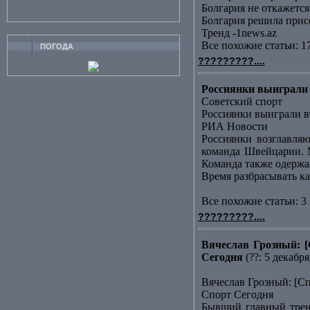
Болгария не откажет
Болгария решила прис
Тренд -1news.az
Все похожие статьи: 1
ПОГОДА
?????????....
Россиянки выиграли 
Советский спорт
Россиянки выиграли в
РИА Новости
Россиянки возглавляю
команда Швейцарии. М
Команда также одержала
Время разбрасывать к
Все похожие статьи: 3 
?????????....
Вячеслав Грозный: [
Сегодня
(??: 5 декабря
Вячеслав Грозный: [С
Спорт Сегодня
Бывший главный трене