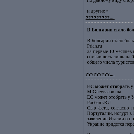
по данному виду спорт
и другие »
?????????....
В Болгарии стало бол
В Болгарии стало боль
Prian.ru
За первые 10 месяцев
снизившись лишь на 0
общего числа туристов
?????????....
ЕС может отобрать у
MIGnews.com.ua
ЕС может отобрать у 
Росбалт.RU
Сыр фета, согласно п
Португалии, йогурт в
заявление Италии о по
Украине придется пер