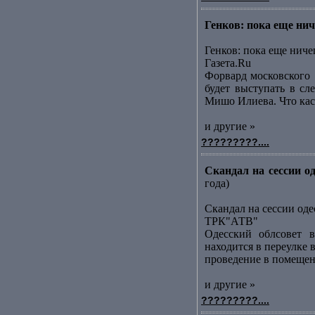
Генков: пока еще ниче
Генков: пока еще ниче
Газета.Ru
Форвард московского [
будет выступать в сл
Мишо Илиева. Что каса
и другие »
?????????....
Скандал на сессии о
года)
Скандал на сессии оде
ТРК"АТВ"
Одесский облсовет в
находится в переулке
проведение в помещени
и другие »
?????????....