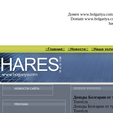
Домен www.bolgariya.com 
Domain www.bolgariya.com 
ha
::Главная::
::Новости::
::Наши услу
НОВОСТИ CАЙТА
??????? ????????
Доходы Болгарии от т
Travel.ru
РЕКЛАМА
Доходы Болгарии от т
Travel.ru