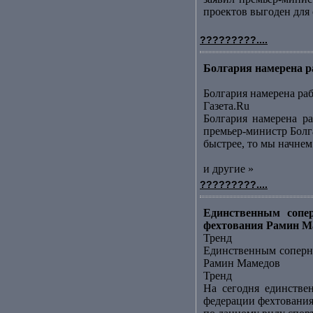
проектов выгоден для с
?????????....
Болгария намерена р
Болгария намерена ра
Газета.Ru
Болгария намерена ра
премьер-министр Болга
быстрее, то мы начнем 
и другие »
?????????....
Единственным сопер
фехтования Рамин Ма
Тренд
Единственным соперни
Рамин Мамедов
Тренд
На сегодня единстве
федерации фехтования