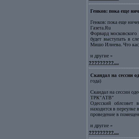
Генков: пока еще ниче
Генков: пока еще ниче
Газета.Ru
Форвард московского [
будет выступать в сл
Мишо Илиева. Что каса
и другие »
?????????....
Скандал на сессии о
года)
Скандал на сессии оде
ТРК"АТВ"
Одесский облсовет в
находится в переулке
проведение в помещени
и другие »
?????????....