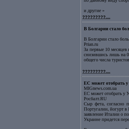
по данному виду спорт
и другие »
?????????....
В Болгарии стало бол
В Болгарии стало боль
Prian.ru
За первые 10 месяцев
снизившись лишь на 0
общего числа туристов
?????????....
ЕС может отобрать у
MIGnews.com.ua
ЕС может отобрать у 
Росбалт.RU
Сыр фета, согласно п
Португалии, йогурт в
заявление Италии о по
Украине придется пер