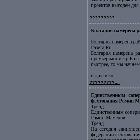
проектов выгоден для с
?????????....
Болгария намерена р
Болгария намерена ра
Газета.Ru
Болгария намерена ра
премьер-министр Болга
быстрее, то мы начнем 
и другие »
?????????....
Единственным сопер
фехтования Рамин Ма
Тренд
Единственным соперни
Рамин Мамедов
Тренд
На сегодня единстве
федерации фехтования