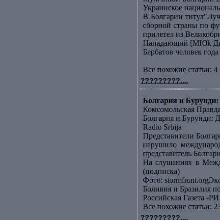
Украинское националь
В Болгарии титул"Лу
сборной страны по фу
прилетел из Великобр
Нападающий [МЮk Дими
Бербатов человек года
Все похожие статьи: 4 
?????????....
Болгария и Бурунди: 
Комсомольская Правд
Болгария и Бурунди: Д
Radio Srbija
Представители Болгар
нарушило международ
представитель Болгари
На слушаниях в Межд
(подписка)
Фото: stormfront.orgЭк
Боливия и Бразилия п
Российская Газета -РИ
Все похожие статьи: 2
?????????....