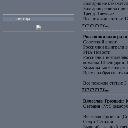
Болгария не откажет
Болгария решила прис
Тренд -1news.az
Все похожие статьи: 1
ПОГОДА
?????????....
Россиянки выиграли 
Советский спорт
Россиянки выиграли в
РИА Новости
Россиянки возглавляю
команда Швейцарии. М
Команда также одержала
Время разбрасывать к
Все похожие статьи: 3 
?????????....
Вячеслав Грозный: [
Сегодня
(??: 5 декабря
Вячеслав Грозный: [С
Спорт Сегодня
Бывший главный трене