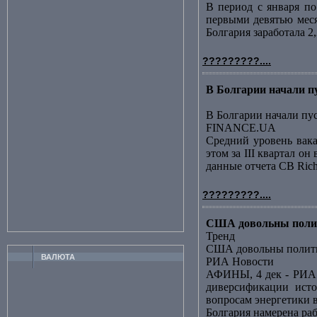
В период с января по
первыми девятью меся
Болгария заработала 2
?????????....
В Болгарии начали 
В Болгарии начали пу
FINANCE.UA
Средний уровень вак
этом за III квартал о
данные отчета CB Richa
?????????....
США довольны полит
Тренд
США довольны полити
ВАЛЮТА
РИА Новости
АФИНЫ, 4 дек - РИА 
диверсификации исто
вопросам энергетики в
Болгария намерена ра