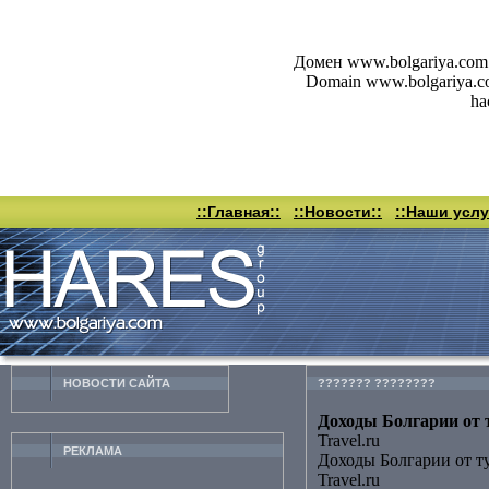
Домен www.bolgariya.com 
Domain www.bolgariya.com 
ha
::Главная::
::Новости::
::Наши услу
НОВОСТИ CАЙТА
??????? ????????
Доходы Болгарии от т
Travel.ru
РЕКЛАМА
Доходы Болгарии от т
Travel.ru