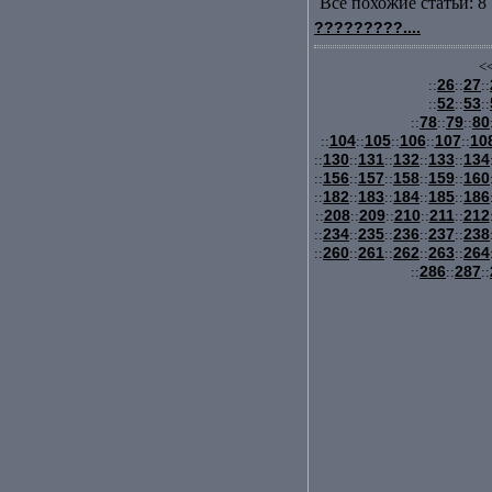
Все похожие статьи: 8 
?????????....
<<
26
27
::
::
::
52
53
::
::
::
78
79
80
::
::
::
104
105
106
107
10
::
::
::
::
::
130
131
132
133
134
::
::
::
::
::
156
157
158
159
160
::
::
::
::
::
182
183
184
185
186
::
::
::
::
::
208
209
210
211
212
::
::
::
::
::
234
235
236
237
238
::
::
::
::
::
260
261
262
263
264
::
::
::
::
::
286
287
::
::
::