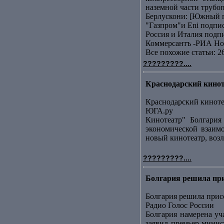
наземной части трубоп
Берлускони: [Южный п
"Газпром"и Еni подп
Россия и Италия подп
Коммерсантъ -РИА Но
Все похожие статьи: 2
?????????....
Краснодарский кинот
Краснодарский киноте
ЮГА.ру
Кинотеатр" Болгария
экономической взаим
новый кинотеатр, возл
?????????....
Болгария решила при
Болгария решила при
Радио Голос России
Болгария намерена уч
заявил премьер-минис