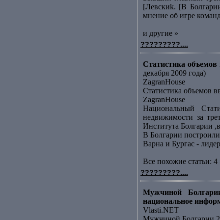
[Левскиk. [В Болгари
мнение об игре команд
и другие »
?????????....
Статистика объемов в
декабря 2009 года)
ZagranHouse
Статистика объемов вв
ZagranHouse
Национальный Стати
недвижимости за тре
Института Болгарии ,в
В Болгарии построили
Варна и Бургас - лид
Все похожие статьи: 4 
?????????....
Мужчиной Болгарии
национальное инфор
Vlasti.NET
Мужчиной Болгарии 20