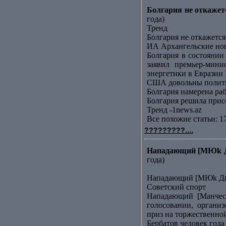
Болгария не откаже
года)
Тренд
Болгария не откажет
ИА Архангельские но
Болгария в состояни
заявил премьер-мин
энергетики в Евразии 
США довольны полити
Болгария намерена ра
Болгария решила прис
Тренд -1news.az
Все похожие статьи: 1
?????????....
Нападающий [МЮk Ди
года)
Нападающий [МЮk Дим
Советский спорт
Нападающий [Манчест
голосовании, органи
приз на торжественно
Бербатов человек года