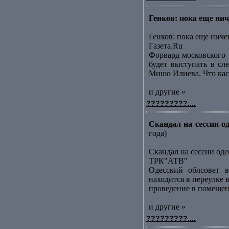
Генков: пока еще ниче
Генков: пока еще ниче
Газета.Ru
Форвард московского [
будет выступать в сл
Мишо Илиева. Что каса
и другие »
?????????....
Скандал на сессии о
года)
Скандал на сессии оде
ТРК"АТВ"
Одесский облсовет в
находится в переулке
проведение в помещени
и другие »
?????????....