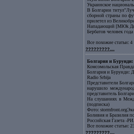
Украинское националь
В Болгарии титул"Лу
сборной страны по фу
прилетел из Великобр
Нападающий [МЮk Дими
Бербатов человек года
Все похожие статьи: 4 
?????????....
Болгария и Бурунди: 
Комсомольская Правд
Болгария и Бурунди: Д
Radio Srbija
Представители Болгар
нарушило международ
представитель Болгари
На слушаниях в Межд
(подписка)
Фото: stormfront.orgЭк
Боливия и Бразилия п
Российская Газета -РИ
Все похожие статьи: 2
?????????....