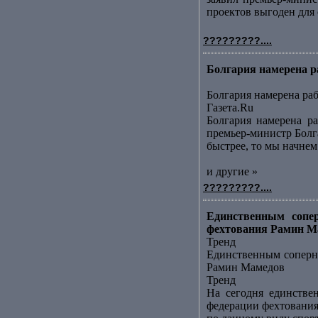
проектов выгоден для с
?????????....
Болгария намерена р
Болгария намерена ра
Газета.Ru
Болгария намерена ра
премьер-министр Болга
быстрее, то мы начнем 
и другие »
?????????....
Единственным сопер
фехтования Рамин Ма
Тренд
Единственным соперни
Рамин Мамедов
Тренд
На сегодня единстве
федерации фехтования