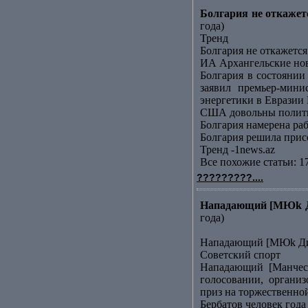
Болгария не откаже
года)
Тренд
Болгария не откажет
ИА Архангельские но
Болгария в состояни
заявил премьер-мин
энергетики в Евразии 
США довольны полити
Болгария намерена ра
Болгария решила прис
Тренд -1news.az
Все похожие статьи: 1
?????????....
Нападающий [МЮk Ди
года)
Нападающий [МЮk Дим
Советский спорт
Нападающий [Манчест
голосовании, органи
приз на торжественно
Бербатов человек года