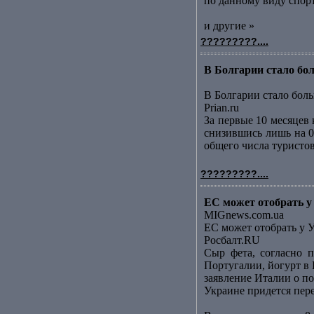
по данному виду спорт
и другие »
?????????....
В Болгарии стало бол
В Болгарии стало боль
Prian.ru
За первые 10 месяцев
снизившись лишь на 0
общего числа туристов
?????????....
ЕС может отобрать у
MIGnews.com.ua
ЕС может отобрать у 
Росбалт.RU
Сыр фета, согласно п
Португалии, йогурт в
заявление Италии о по
Украине придется пер