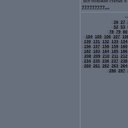
Все похожие статьи: 8 
?????????....
<<
26
27
::
::
::
52
53
::
::
::
78
79
80
::
::
::
104
105
106
107
10
::
::
::
::
::
130
131
132
133
134
::
::
::
::
::
156
157
158
159
160
::
::
::
::
::
182
183
184
185
186
::
::
::
::
::
208
209
210
211
212
::
::
::
::
::
234
235
236
237
238
::
::
::
::
::
260
261
262
263
264
::
::
::
::
::
286
287
::
::
::