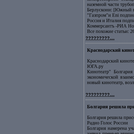
наземной части трубоп
Берлускони: [Южный п
"Газпром"и Еni подп
Россия и Италия подп
Коммерсантъ -РИА Но
Все похожие статьи: 2
?????????....
Краснодарский кинот
Краснодарский киноте
ЮГА.ру
Кинотеатр" Болгария
экономической взаим
новый кинотеатр, возл
?????????....
Болгария решила при
Болгария решила при
Радио Голос России
Болгария намерена уч
заявил премьер-минис