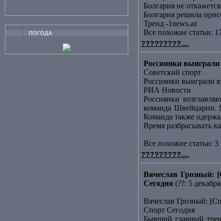
Болгария не откажет
Болгария решила прис
Тренд -1news.az
Все похожие статьи: 1
ПОГОДА
?????????....
Россиянки выиграли 
Советский спорт
Россиянки выиграли в
РИА Новости
Россиянки возглавляю
команда Швейцарии. М
Команда также одержала
Время разбрасывать к
Все похожие статьи: 3 
?????????....
Вячеслав Грозный: [
Сегодня
(??: 5 декабря
Вячеслав Грозный: [С
Спорт Сегодня
Бывший главный трене