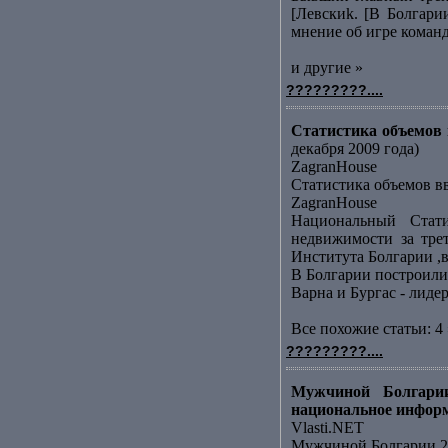
[Левскиk. [В Болгари
мнение об игре команд
и другие »
?????????....
Статистика объемов в
декабря 2009 года)
ZagranHouse
Статистика объемов вв
ZagranHouse
Национальный Стати
недвижимости за тре
Института Болгарии ,в
В Болгарии построили
Варна и Бургас - лид
Все похожие статьи: 4 
?????????....
Мужчиной Болгарии
национальное инфор
Vlasti.NET
Мужчиной Болгарии 20