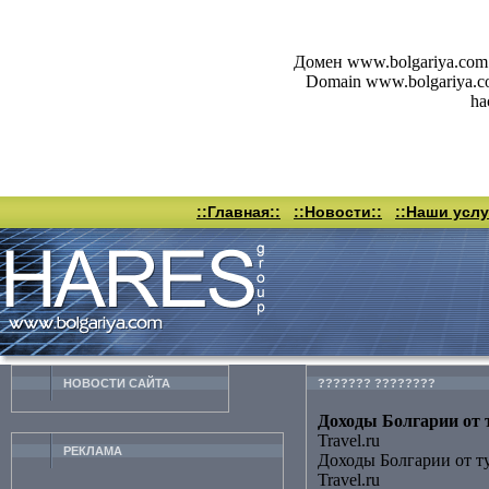
Домен www.bolgariya.com 
Domain www.bolgariya.com 
ha
::Главная::
::Новости::
::Наши услу
НОВОСТИ CАЙТА
??????? ????????
Доходы Болгарии от т
Travel.ru
РЕКЛАМА
Доходы Болгарии от т
Travel.ru