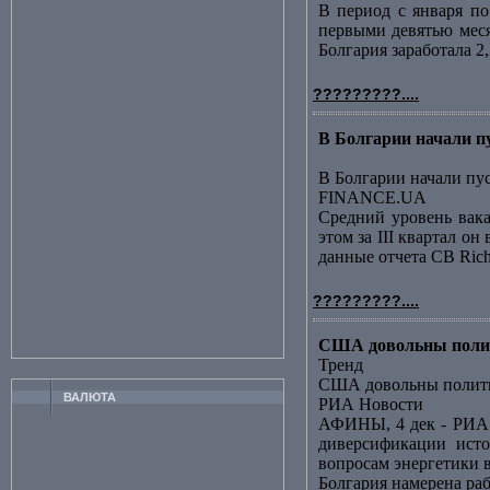
В период с января по
первыми девятью меся
Болгария заработала 2
?????????....
В Болгарии начали 
В Болгарии начали пу
FINANCE.UA
Средний уровень вак
этом за III квартал о
данные отчета CB Richa
?????????....
США довольны полит
Тренд
США довольны полити
ВАЛЮТА
РИА Новости
АФИНЫ, 4 дек - РИА 
диверсификации исто
вопросам энергетики в
Болгария намерена ра