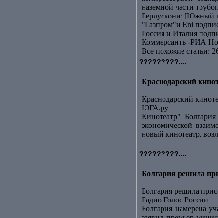
наземной части трубоп
Берлускони: [Южный п
"Газпром"и Еni подп
Россия и Италия подп
Коммерсантъ -РИА Но
Все похожие статьи: 2
?????????....
Краснодарский кинот
Краснодарский киноте
ЮГА.ру
Кинотеатр" Болгария
экономической взаим
новый кинотеатр, возл
?????????....
Болгария решила при
Болгария решила при
Радио Голос России
Болгария намерена уч
заявил премьер-минис