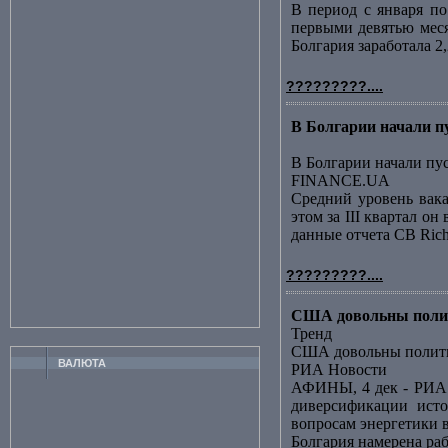
В период с января по
первыми девятью меся
Болгария заработала 2
?????????....
В Болгарии начали 
В Болгарии начали пу
FINANCE.UA
Средний уровень вак
этом за III квартал о
данные отчета CB Richa
?????????....
США довольны полит
Тренд
США довольны полити
ВАЛЮТА
РИА Новости
АФИНЫ, 4 дек - РИА 
диверсификации исто
вопросам энергетики в
Болгария намерена ра