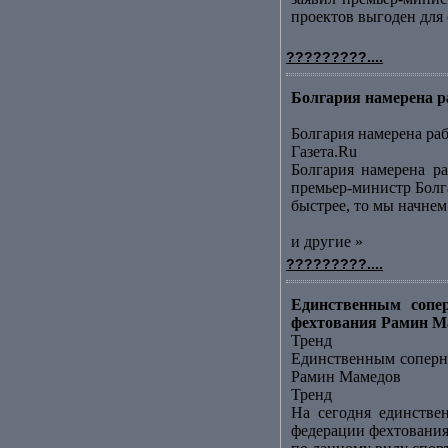
проектов выгоден для с
?????????....
Болгария намерена р
Болгария намерена ра
Газета.Ru
Болгария намерена ра
премьер-министр Болга
быстрее, то мы начнем 
и другие »
?????????....
Единственным сопер
фехтования Рамин Ма
Тренд
Единственным соперни
Рамин Мамедов
Тренд
На сегодня единстве
федерации фехтования