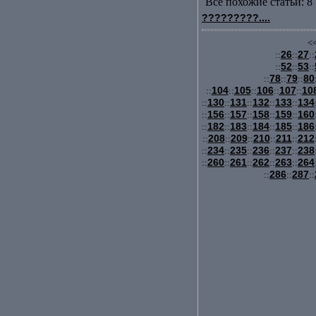
Все похожие статьи: 8 
?????????....
<<
26
27
::
::
::
52
53
::
::
::
78
79
80
::
::
::
104
105
106
107
10
::
::
::
::
::
130
131
132
133
134
::
::
::
::
::
156
157
158
159
160
::
::
::
::
::
182
183
184
185
186
::
::
::
::
::
208
209
210
211
212
::
::
::
::
::
234
235
236
237
238
::
::
::
::
::
260
261
262
263
264
::
::
::
::
::
286
287
::
::
::