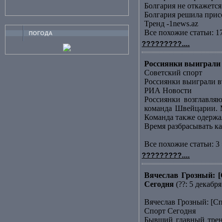
Болгария не откажет
Болгария решила прис
Тренд -1news.az
Все похожие статьи: 1
ПОГОДА
?????????....
Россиянки выиграли 
Советский спорт
Россиянки выиграли в
РИА Новости
Россиянки возглавляю
команда Швейцарии. М
Команда также одержала
Время разбрасывать к
Все похожие статьи: 3 
?????????....
Вячеслав Грозный: [
Сегодня
(??: 5 декабря
Вячеслав Грозный: [С
Спорт Сегодня
Бывший главный трене