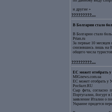
по данному виду спорт
и другие »
?????????....
В Болгарии стало бол
В Болгарии стало боль
Prian.ru
За первые 10 месяцев
снизившись лишь на 0
общего числа туристов
?????????....
ЕС может отобрать у
MIGnews.com.ua
ЕС может отобрать у 
Росбалт.RU
Сыр фета, согласно п
Португалии, йогурт в
заявление Италии о по
Украине придется пер