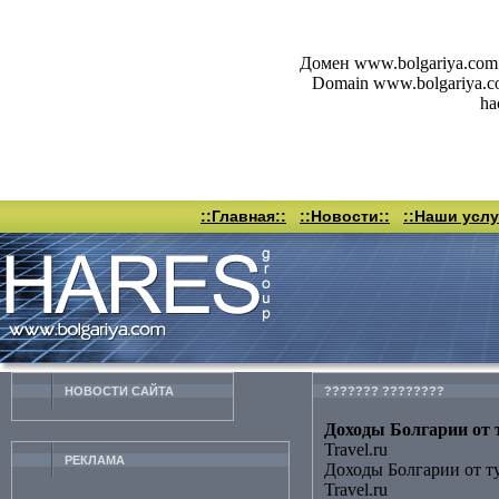
Домен www.bolgariya.com 
Domain www.bolgariya.com 
ha
::Главная::
::Новости::
::Наши услу
НОВОСТИ CАЙТА
??????? ????????
Доходы Болгарии от т
Travel.ru
РЕКЛАМА
Доходы Болгарии от т
Travel.ru