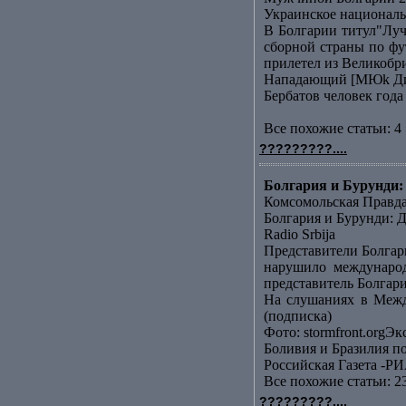
Украинское националь
В Болгарии титул"Лу
сборной страны по фу
прилетел из Великобр
Нападающий [МЮk Дими
Бербатов человек года
Все похожие статьи: 4 
?????????....
Болгария и Бурунди: 
Комсомольская Правд
Болгария и Бурунди: Д
Radio Srbija
Представители Болгар
нарушило международ
представитель Болгари
На слушаниях в Межд
(подписка)
Фото: stormfront.orgЭк
Боливия и Бразилия п
Российская Газета -РИ
Все похожие статьи: 2
?????????....