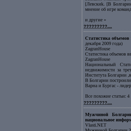
[Левскиk. [В Болгари
мнение об игре команд
и другие »
?????????....
Статистика объемов в
декабря 2009 года)
ZagranHouse
Статистика объемов вв
ZagranHouse
Национальный Стати
недвижимости за тре
Института Болгарии ,в
В Болгарии построили
Варна и Бургас - лид
Все похожие статьи: 4 
?????????....
Мужчиной Болгарии
национальное инфор
Vlasti.NET
Мужчиной Болгарии 20