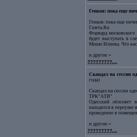
Генков: пока еще ниче
Генков: пока еще ниче
Газета.Ru
Форвард московского [
будет выступать в сл
Мишо Илиева. Что каса
и другие »
?????????....
Скандал на сессии о
года)
Скандал на сессии оде
ТРК"АТВ"
Одесский облсовет в
находится в переулке
проведение в помещени
и другие »
?????????....