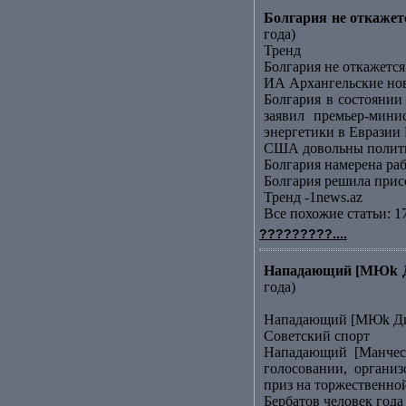
Болгария не откаже
года)
Тренд
Болгария не откажет
ИА Архангельские но
Болгария в состояни
заявил премьер-мин
энергетики в Евразии 
США довольны полити
Болгария намерена ра
Болгария решила прис
Тренд -1news.az
Все похожие статьи: 1
?????????....
Нападающий [МЮk Ди
года)
Нападающий [МЮk Дим
Советский спорт
Нападающий [Манчест
голосовании, органи
приз на торжественно
Бербатов человек года