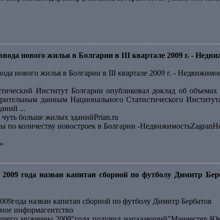
вода нового жилья в Болгарии в III квартале 2009 г. - Недв
ода нового жилья в Болгарии в III квартале 2009 г. - Недвижимо
тический Институт Болгарии опубликовал доклад об объемах 
арительным данным Национального Статистического Института
ний ...
 чуть больше жилых зданийPrian.ru
еры по количеству новостроек в Болгарии -НедвижимостьZagranH
»
2009 года назван капитан сборной по футболу Димитр Бер
09года назван капитан сборной по футболу Димитр Бербатов
ное информагентство
чшего мужчины 2009"года получил нападающий"Манчестер Юна