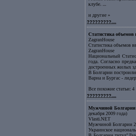
клубе. ...
и другие »
?????????....
Статистика объемов в
ZagranHouse
Статистика объемов вв
ZagranHouse
Национальный Статис
года. Согласно предв
достроенных жилых зда
В Болгарии построили
Варна и Бургас - лид
Все похожие статьи: 4 
?????????....
Мужчиной Болгарии 
декабря 2009 года)
Vlasti.NET
Мужчиной Болгарии 20
Украинское националь
В Болгарии титул"Лу