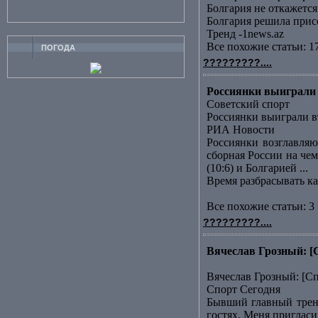
Болгария не откажет
Болгария решила прис
Тренд -1news.az
Все похожие статьи: 1
ПОГОДА
?????????....
Россиянки выиграли 
Советский спорт
Россиянки выиграли в
РИА Новости
Россиянки возглавляю
сборная России на че
(10:6) и Болгарией ...
Время разбрасывать к
Все похожие статьи: 3 
?????????....
Вячеслав Грозный: [
Вячеслав Грозный: [С
Спорт Сегодня
Бывший главный трене
гостях. Меня пригласи