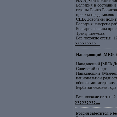
ИА Архангельские но
Болгария в состоянии
страны Бойко Борисов
проекта представляют .
США довольны полити
Болгария намерена ра
Болгария решила прис
Тренд -1news.az
Все похожие статьи: 1
?????????....
Нападающий [МЮk Дим
Нападающий [МЮk Дим
Советский спорт
Нападающий [Манчест
национальной радиост
обошел министра внутр
Бербатов человек года
Все похожие статьи: 2 
?????????....
Россия заботится о 