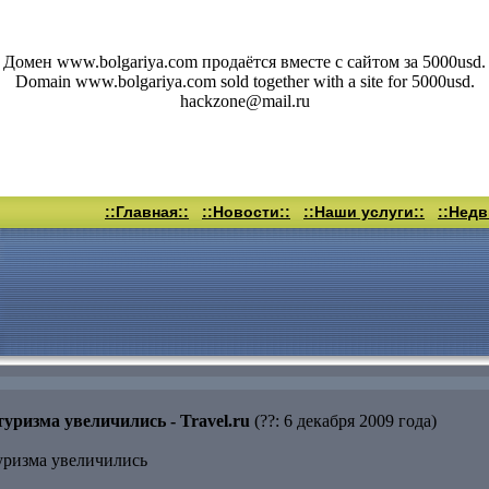
Домен www.bolgariya.com продаётся вместе с сайтом за 5000usd.
Domain www.bolgariya.com sold together with a site for 5000usd.
hackzone@mail.ru
::Главная::
::Новости::
::Наши услуги::
::Нед
уризма увеличились - Travel.ru
(??: 6 декабря 2009 года)
уризма увеличились