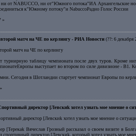
ся ни от NABUCCO, ни от"Южного потока"ИА Архангельские но
оединиться к"Южному потоку"и NabuccoРадио Голос России
7 »
второй матч на ЧЕ по керлингу - РИА Новости
(??: 6 декабря 
торой матч на ЧЕ по керлингу
т турнирную таблицу чемпионата после двух туров. Кроме ни
мпионатеЕвропы выступает во втором по силе дивизионе - В1. К
амни. Сегодня в Шотландии стартует чемпионат Европы по кер
»
Спортивный директор [Левскиk хотел узнать мое мнение о си
портивный директор [Левскиk хотел узнать мое мнение о ситуац
р [Терекаk Вячеслав Грозный рассказал о своем визите в Болг
л спортивный директор [Левскиk, который хотел узнать мое мне