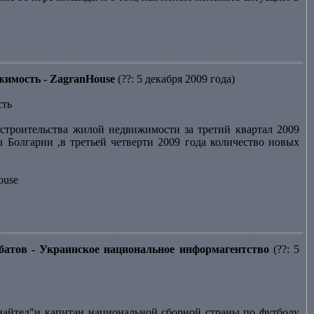
ижимость - ZagranHouse
(??: 5 декабря 2009 года)
сть
строительства жилой недвижимости за третий квартал 2009
 Болгарии ,в третьей четверти 2009 года количество новых
ouse
батов - Украинское национальное информагентство
(??: 5
йтед"и капитан национальной сборной страны по футболу