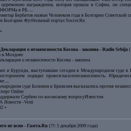
 церемонию награждения, которая прошла в Софии, он специ
ФОРМа в РБ. ...
тар Бербатов назван Человеком года в Болгарии Советский с
 в Болгарии Футбольный портал Soccer.Ru
»
Декларация о независимости Косова - законна - Radio Srbija
(
а в Молдове
екларация о независимости Косова - законна
ии и Бурунди, выступавшие сегодня в Международном суде в 
ностороннем порядке провозгласилонезависимость. Юридичес
е ...
народном суде Боливия и Бразилия высказались против незав
сперт Online
оддержали Сербию по косовскому вопросуИзвестия
А Новости -Vesti
32 »
го не ясно - Газета.Ru
(??: 5 декабря 2009 года)