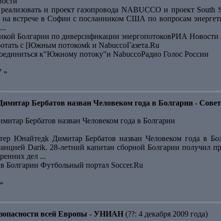
вости
 реализовать и проект газопровода NABUCCO и проект South 
 на встрече в Софии с посланником США по вопросам энергет
..
кой Болгарии по диверсификации энергопотоковРИА Новости
ботать с [Южным потокомk и NabuccoГазета.Ru
оединиться к"Южному потоку"и NabuccoРадио Голос России
7 »
итар Бербатов назван Человеком года в Болгарии - Совет
итар Бербатов назван Человеком года в Болгарии
ер Юнайтедk Димитар Бербатов назван Человеком года в Бол
анцией Darik. 28-летний капитан сборной Болгарии получил п
енних дел ...
 в Болгарии Футбольный портал Soccer.Ru
»
безопасности всей Европы - УНИАН
(??: 4 декабря 2009 года)