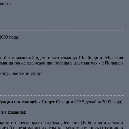
вости
2009 года)
х, без поражений идет только команда Швейцарии. Мужская
оманда также одержала две победы в двух матчах - с Польшей
лингуСоветский спорт
туации в командеk - Спорт Сегодня
(??: 5 декабря 2009 года)
ии в командеk
арию и переговорах с клубом [Левскиk. [В Болгарии я был в
ние об игре команды и о том, как можно изменить ситуацию в