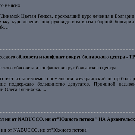
го не ясно
[Динамоk Цветан Генков, проходящий курс лечения в Болгарии ,
охожу курс лечения под руководством врача сборной Болгари
, ...
десского облсовета и конфликт вокруг болгарского центра -
сского облсовета и конфликт вокруг болгарского центра
гоняет из занимаемого помещения всеукраинский центр болгарс
ние поддержало большинство депутатов. Причиной назыв
 Олега Тягнибока. ...
тся ни от NABUCCO, ни от"Южного потока"-ИА Архангельск
ся ни от NABUCCO, ни от"Южного потока"