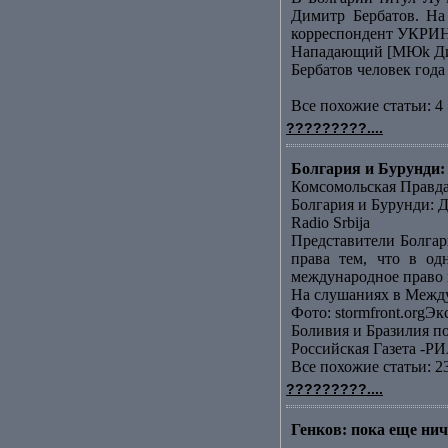
Димитр Бербатов. На
корреспондент УКРИН
Нападающий [МЮk Дими
Бербатов человек года
Все похожие статьи: 4 
?????????....
Болгария и Бурунди: 
Комсомольская Правд
Болгария и Бурунди: Д
Radio Srbija
Представители Болгар
права тем, что в од
международное право н
На слушаниях в Между
Фото: stormfront.orgЭк
Боливия и Бразилия п
Российская Газета -РИ
Все похожие статьи: 2
?????????....
Генков: пока еще ниче