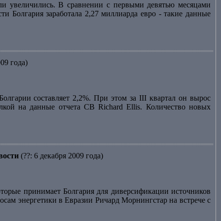
сли увеличились. В сравнении с первыми девятью месяцами
ти Болгария заработала 2,27 миллиарда евро - такие данные
009 года)
лгарии составляет 2,2%. При этом за III квартал он вырос
лкой на данные отчета CB Richard Ellis. Количество новых
вости
(??: 6 декабря 2009 года)
торые принимает Болгария для диверсификации источников
осам энергетики в Евразии Ричард Морнингстар на встрече с