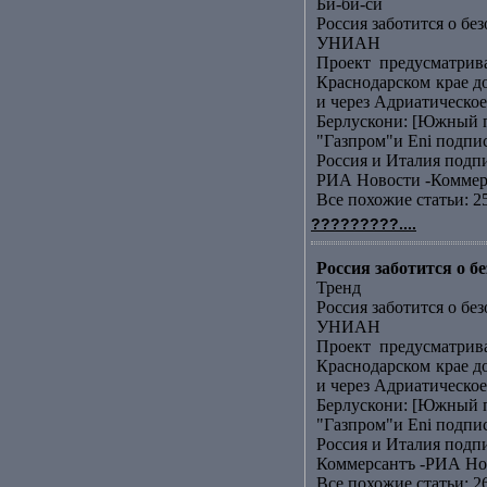
Би-би-си
Россия заботится о бе
УНИАН
Проект предусматрив
Краснодарском крае д
и через Адриатическое 
Берлускони: [Южный п
"Газпром"и Еni подп
Россия и Италия подп
РИА Новости -Коммер
Все похожие статьи: 2
?????????....
Россия заботится о 
Тренд
Россия заботится о бе
УНИАН
Проект предусматрив
Краснодарском крае д
и через Адриатическое 
Берлускони: [Южный п
"Газпром"и Еni подп
Россия и Италия подп
Коммерсантъ -РИА Но
Все похожие статьи: 2