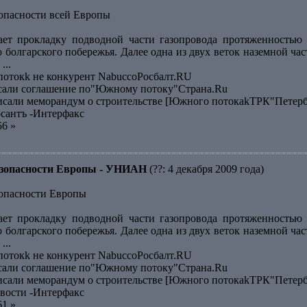
зопасности всей Европы
ает прокладку подводной части газопровода протяженностью 
о болгарского побережья. Далее одна из двух веток наземной ч
...
отокk не конкурент NabuccoРосбалт.RU
исали соглашение по"Южному потоку"Страна.Ru
исали меморандум о строительстве [Южного потокаkТРК"Петер
сантъ -Интерфакс
56 »
безопасности Европы - УНИАН
(??: 4 декабря 2009 года)
зопасности Европы
ает прокладку подводной части газопровода протяженностью 
о болгарского побережья. Далее одна из двух веток наземной ч
...
отокk не конкурент NabuccoРосбалт.RU
исали соглашение по"Южному потоку"Страна.Ru
исали меморандум о строительстве [Южного потокаkТРК"Петер
вости -Интерфакс
61 »