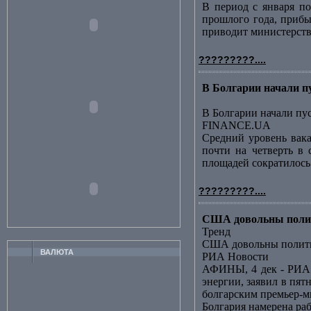
В период с января по
прошлого года, прибы
приводит министерство
?????????....
В Болгарии начали 
В Болгарии начали пу
FINANCE.UA
Средний уровень вака
почти на четверть в 
площадей сократилось за
?????????....
США довольны полит
Тренд
США довольны полити
ВАЛЮТА
РИА Новости
АФИНЫ, 4 дек - РИА 
энергии, заявил в пя
болгарским премьер-ми
Болгария намерена ра