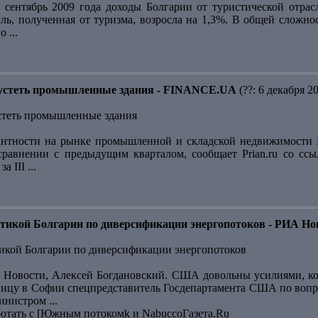
 сентябрь 2009 года доходы Болгарии от туристической отра
ль, полученная от туризма, возросла на 1,3%. В общей сложнос
 ...
пустеть промышленные здания - FINANCE.UA
(??: 6 декабря 2
стеть промышленные здания
нтности на рынке промышленной и складской недвижимости Бо
сравнении с предыдущим кварталом, сообщает Prian.ru со ссы
 III ...
икой Болгарии по диверсификации энергопотоков - РИА Но
кой Болгарии по диверсификации энергопотоков
Новости, Алексей Богдановский. США довольны усилиями, ко
тницу в Софии спецпредставитель Госдепартамента США по вопр
нистром ...
ботать с [Южным потокомk и NabuccoГазета.Ru