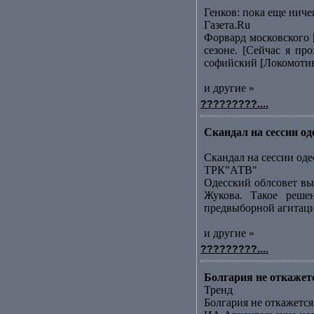
Генков: пока еще ниче
Газета.Ru
Форвард московского 
сезоне. [Сейчас я пр
софийский [Локомотивk
и другие »
?????????....
Скандал на сессии о
Скандал на сессии оде
ТРК"АТВ"
Одесский облсовет вы
Жукова. Такое реше
предвыборной агитации
и другие »
?????????....
Болгария не откаже
Тренд
Болгария не откажет