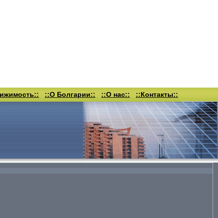
вижимость::
::О Болгарии::
::О нас::
::Контакты::