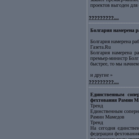
проектов выгоден для с
?????????....
Болгария намерена р
Болгария намерена ра
Газета.Ru
Болгария намерена ра
премьер-министр Болга
быстрее, то мы начнем 
и другие »
?????????....
Единственным сопер
фехтования Рамин Ма
Тренд
Единственным соперни
Рамин Мамедов
Тренд
На сегодня единстве
федерации фехтования