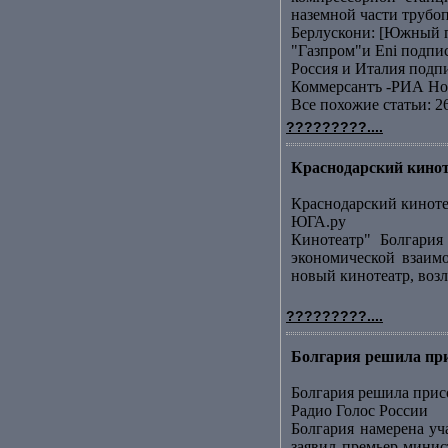
наземной части трубоп
Берлускони: [Южный п
"Газпром"и Еni подп
Россия и Италия подп
Коммерсантъ -РИА Но
Все похожие статьи: 2
?????????....
Краснодарский кинот
Краснодарский киноте
ЮГА.ру
Кинотеатр" Болгария
экономической взаим
новый кинотеатр, возл
?????????....
Болгария решила при
Болгария решила при
Радио Голос России
Болгария намерена уч
заявил премьер-минис