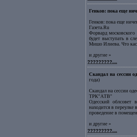
Генков: пока еще ниче
Генков: пока еще ниче
Газета.Ru
Форвард московского [
будет выступать в сл
Мишо Илиева. Что каса
и другие »
?????????....
Скандал на сессии о
года)
Скандал на сессии оде
ТРК"АТВ"
Одесский облсовет в
находится в переулке
проведение в помещени
и другие »
?????????....