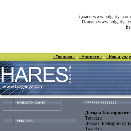
Домен www.bolgariya.com 
Domain www.bolgariya.com 
ha
::Главная::
::Новости::
::Наши услу
НОВОСТИ CАЙТА
??????? ????????
Доходы Болгарии от т
Travel.ru
РЕКЛАМА
Доходы Болгарии от т
Travel.ru