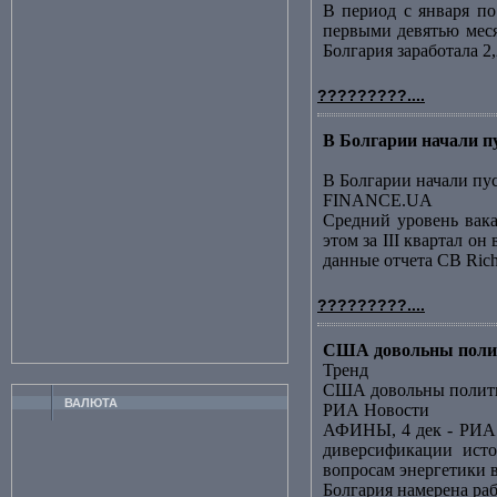
В период с января по
первыми девятью меся
Болгария заработала 2
?????????....
В Болгарии начали 
В Болгарии начали пу
FINANCE.UA
Средний уровень вак
этом за III квартал о
данные отчета CB Richa
?????????....
США довольны полит
Тренд
США довольны полити
ВАЛЮТА
РИА Новости
АФИНЫ, 4 дек - РИА 
диверсификации исто
вопросам энергетики в
Болгария намерена ра