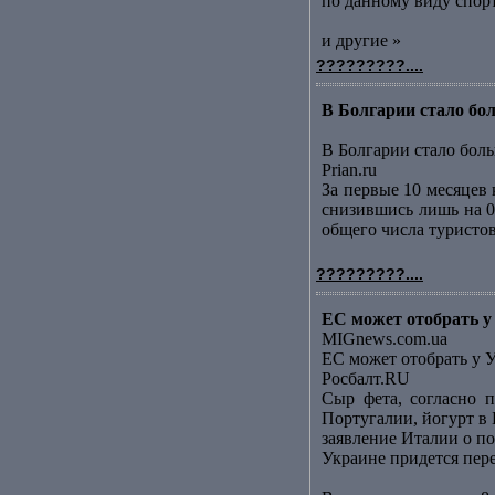
по данному виду спорт
и другие »
?????????....
В Болгарии стало бол
В Болгарии стало боль
Prian.ru
За первые 10 месяцев
снизившись лишь на 0
общего числа туристов
?????????....
ЕС может отобрать у
MIGnews.com.ua
ЕС может отобрать у 
Росбалт.RU
Сыр фета, согласно п
Португалии, йогурт в
заявление Италии о по
Украине придется пер