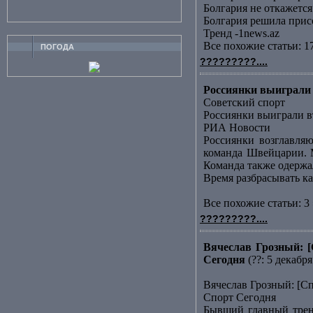
Болгария не откажет
Болгария решила прис
Тренд -1news.az
Все похожие статьи: 1
ПОГОДА
?????????....
Россиянки выиграли 
Советский спорт
Россиянки выиграли в
РИА Новости
Россиянки возглавляю
команда Швейцарии. М
Команда также одержала
Время разбрасывать к
Все похожие статьи: 3 
?????????....
Вячеслав Грозный: [
Сегодня
(??: 5 декабря
Вячеслав Грозный: [С
Спорт Сегодня
Бывший главный трене