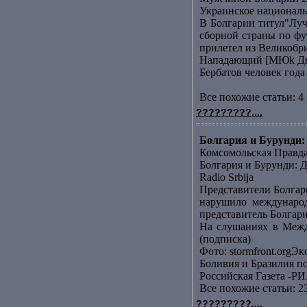
Украинское националь
В Болгарии титул"Лу
сборной страны по фу
прилетел из Великобр
Нападающий [МЮk Дими
Бербатов человек года
Все похожие статьи: 4 
?????????....
Болгария и Бурунди: 
Комсомольская Правд
Болгария и Бурунди: Д
Radio Srbija
Представители Болгар
нарушило международ
представитель Болгари
На слушаниях в Межд
(подписка)
Фото: stormfront.orgЭк
Боливия и Бразилия п
Российская Газета -РИ
Все похожие статьи: 2
?????????....