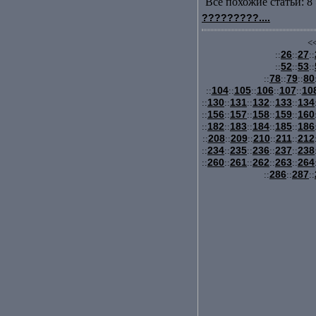
Все похожие статьи: 8 
?????????....
<<
26
27
::
::
::
52
53
::
::
::
78
79
80
::
::
::
104
105
106
107
10
::
::
::
::
::
130
131
132
133
134
::
::
::
::
::
156
157
158
159
160
::
::
::
::
::
182
183
184
185
186
::
::
::
::
::
208
209
210
211
212
::
::
::
::
::
234
235
236
237
238
::
::
::
::
::
260
261
262
263
264
::
::
::
::
::
286
287
::
::
::