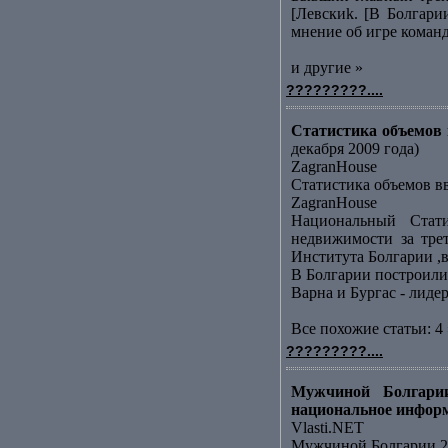
[Левскиk. [В Болгари
мнение об игре команд
и другие »
?????????....
Статистика объемов в
декабря 2009 года)
ZagranHouse
Статистика объемов вв
ZagranHouse
Национальный Стати
недвижимости за тре
Института Болгарии ,в
В Болгарии построили
Варна и Бургас - лид
Все похожие статьи: 4 
?????????....
Мужчиной Болгарии
национальное инфор
Vlasti.NET
Мужчиной Болгарии 20