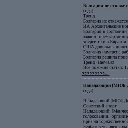
Болгария не откаже
года)
Тренд
Болгария не откажет
ИА Архангельские но
Болгария в состояни
заявил премьер-мин
энергетики в Евразии 
США довольны полити
Болгария намерена ра
Болгария решила прис
Тренд -1news.az
Все похожие статьи: 1
?????????....
Нападающий [МЮk Ди
года)
Нападающий [МЮk Дим
Советский спорт
Нападающий [Манчест
голосовании, органи
приз на торжественно
Бербатов человек года