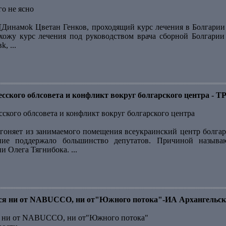
го не ясно
[Динамоk Цветан Генков, проходящий курс лечения в Болгарии ,
охожу курс лечения под руководством врача сборной Болгари
, ...
десского облсовета и конфликт вокруг болгарского центра -
сского облсовета и конфликт вокруг болгарского центра
гоняет из занимаемого помещения всеукраинский центр болгарс
ние поддержало большинство депутатов. Причиной назыв
 Олега Тягнибока. ...
тся ни от NABUCCO, ни от"Южного потока"-ИА Архангельск
ся ни от NABUCCO, ни от"Южного потока"