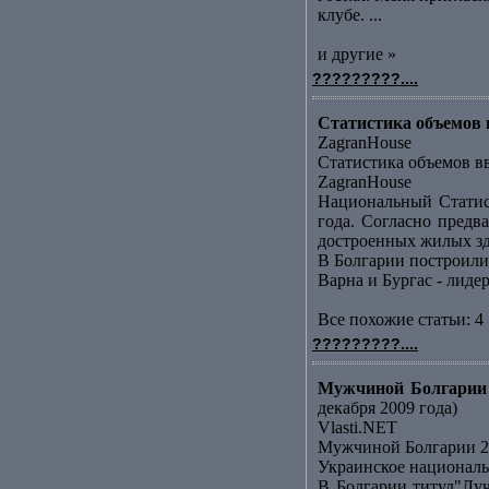
клубе. ...
и другие »
?????????....
Статистика объемов в
ZagranHouse
Статистика объемов вв
ZagranHouse
Национальный Статис
года. Согласно предв
достроенных жилых зда
В Болгарии построили
Варна и Бургас - лид
Все похожие статьи: 4 
?????????....
Мужчиной Болгарии 
декабря 2009 года)
Vlasti.NET
Мужчиной Болгарии 20
Украинское националь
В Болгарии титул"Лу