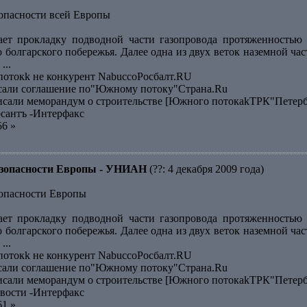
зопасности всей Европы
ает прокладку подводной части газопровода протяженностью 
о болгарского побережья. Далее одна из двух веток наземной ч
...
отокk не конкурент NabuccoРосбалт.RU
исали соглашение по"Южному потоку"Страна.Ru
исали меморандум о строительстве [Южного потокаkТРК"Петер
сантъ -Интерфакс
56 »
безопасности Европы - УНИАН
(??: 4 декабря 2009 года)
зопасности Европы
ает прокладку подводной части газопровода протяженностью 
о болгарского побережья. Далее одна из двух веток наземной ч
...
отокk не конкурент NabuccoРосбалт.RU
исали соглашение по"Южному потоку"Страна.Ru
исали меморандум о строительстве [Южного потокаkТРК"Петер
вости -Интерфакс
61 »