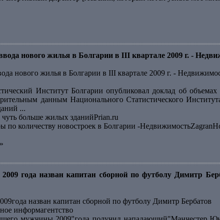
вода нового жилья в Болгарии в III квартале 2009 г. - Недв
ода нового жилья в Болгарии в III квартале 2009 г. - Недвижимо
тический Институт Болгарии опубликовал доклад об объемах 
арительным данным Национального Статистического Института
ний ...
 чуть больше жилых зданийPrian.ru
еры по количеству новостроек в Болгарии -НедвижимостьZagranH
»
2009 года назван капитан сборной по футболу Димитр Бер
09года назван капитан сборной по футболу Димитр Бербатов
ное информагентство
чшего мужчины 2009"года получил нападающий"Манчестер Юна