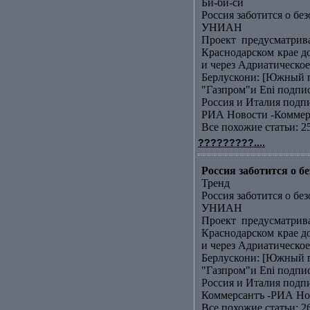
Би-би-си
Россия заботится о бе
УНИАН
Проект предусматрив
Краснодарском крае д
и через Адриатическое 
Берлускони: [Южный п
"Газпром"и Еni подп
Россия и Италия подп
РИА Новости -Коммер
Все похожие статьи: 2
?????????....
Россия заботится о 
Тренд
Россия заботится о бе
УНИАН
Проект предусматрив
Краснодарском крае д
и через Адриатическое 
Берлускони: [Южный п
"Газпром"и Еni подп
Россия и Италия подп
Коммерсантъ -РИА Но
Все похожие статьи: 2