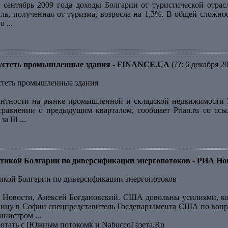
 сентябрь 2009 года доходы Болгарии от туристической отра
ль, полученная от туризма, возросла на 1,3%. В общей сложнос
 ...
пустеть промышленные здания - FINANCE.UA
(??: 6 декабря 2
стеть промышленные здания
нтности на рынке промышленной и складской недвижимости Бо
сравнении с предыдущим кварталом, сообщает Prian.ru со ссы
 III ...
икой Болгарии по диверсификации энергопотоков - РИА Но
кой Болгарии по диверсификации энергопотоков
Новости, Алексей Богдановский. США довольны усилиями, ко
тницу в Софии спецпредставитель Госдепартамента США по вопр
нистром ...
ботать с [Южным потокомk и NabuccoГазета.Ru