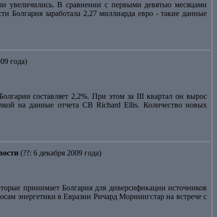
сли увеличились. В сравнении с первыми девятью месяцами
ти Болгария заработала 2,27 миллиарда евро - такие данные
009 года)
лгарии составляет 2,2%. При этом за III квартал он вырос
лкой на данные отчета CB Richard Ellis. Количество новых
вости
(??: 6 декабря 2009 года)
торые принимает Болгария для диверсификации источников
осам энергетики в Евразии Ричард Морнингстар на встрече с