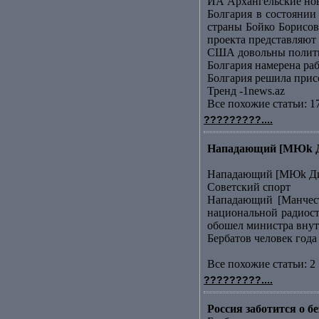
ИА Архангельские но
Болгария в состоянии
страны Бойко Борисов
проекта представляют .
США довольны полити
Болгария намерена ра
Болгария решила прис
Тренд -1news.az
Все похожие статьи: 1
?????????....
Нападающий [МЮk Дим
Нападающий [МЮk Дим
Советский спорт
Нападающий [Манчест
национальной радиост
обошел министра внутр
Бербатов человек года
Все похожие статьи: 2 
?????????....
Россия заботится о 