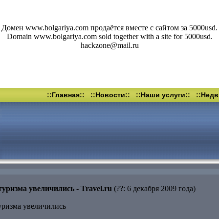
Домен www.bolgariya.com продаётся вместе с сайтом за 5000usd.
Domain www.bolgariya.com sold together with a site for 5000usd.
hackzone@mail.ru
::Главная::
::Новости::
::Наши услуги::
::Нед
уризма увеличились - Travel.ru
(??: 6 декабря 2009 года)
уризма увеличились