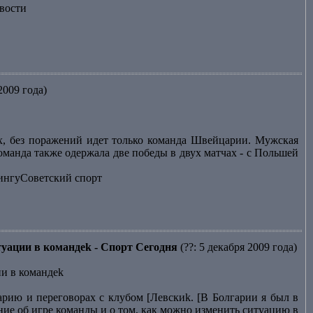
вости
2009 года)
х, без поражений идет только команда Швейцарии. Мужская
оманда также одержала две победы в двух матчах - с Польшей
лингуСоветский спорт
туации в командеk - Спорт Сегодня
(??: 5 декабря 2009 года)
ии в командеk
арию и переговорах с клубом [Левскиk. [В Болгарии я был в
ние об игре команды и о том, как можно изменить ситуацию в