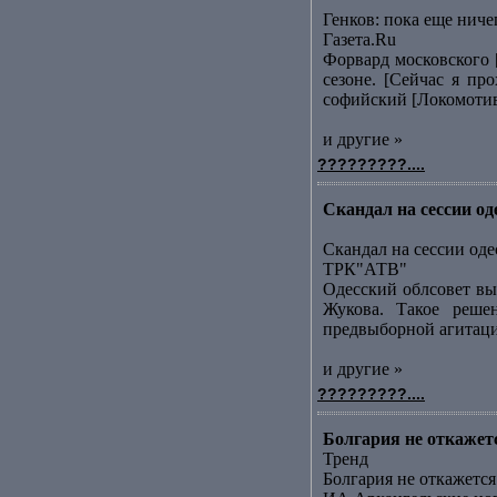
Генков: пока еще ниче
Газета.Ru
Форвард московского 
сезоне. [Сейчас я пр
софийский [Локомотивk
и другие »
?????????....
Скандал на сессии о
Скандал на сессии оде
ТРК"АТВ"
Одесский облсовет вы
Жукова. Такое реше
предвыборной агитации
и другие »
?????????....
Болгария не откаже
Тренд
Болгария не откажет