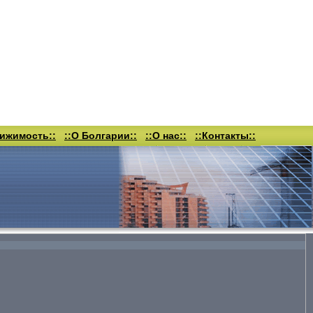
вижимость::
::О Болгарии::
::О нас::
::Контакты::