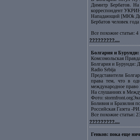
Димитр Бербатов. На
корреспондент УКРИН
Нападающий [МЮk Дими
Бербатов человек года
Все похожие статьи: 4 
?????????....
Болгария и Бурунди: 
Комсомольская Правд
Болгария и Бурунди: Д
Radio Srbija
Представители Болгар
права тем, что в од
международное право н
На слушаниях в Между
Фото: stormfront.orgЭк
Боливия и Бразилия п
Российская Газета -РИ
Все похожие статьи: 2
?????????....
Генков: пока еще ниче