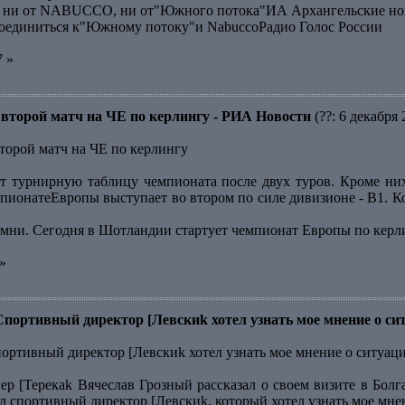
ся ни от NABUCCO, ни от"Южного потока"ИА Архангельские но
оединиться к"Южному потоку"и NabuccoРадио Голос России
7 »
второй матч на ЧЕ по керлингу - РИА Новости
(??: 6 декабря 
торой матч на ЧЕ по керлингу
т турнирную таблицу чемпионата после двух туров. Кроме ни
мпионатеЕвропы выступает во втором по силе дивизионе - В1. К
амни. Сегодня в Шотландии стартует чемпионат Европы по кер
»
Спортивный директор [Левскиk хотел узнать мое мнение о си
портивный директор [Левскиk хотел узнать мое мнение о ситуац
р [Терекаk Вячеслав Грозный рассказал о своем визите в Болг
л спортивный директор [Левскиk, который хотел узнать мое мне