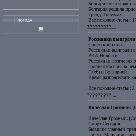
Болгария не откажет
Болгария решила прис
Тренд -1news.az
Все похожие статьи: 1
ПОГОДА
?????????....
Россиянки выиграли 
Советский спорт
Россиянки выиграли в
РИА Новости
Россиянки возглавляю
сборная России на че
(10:6) и Болгарией ...
Время разбрасывать к
Все похожие статьи: 3 
?????????....
Вячеслав Грозный: [
Вячеслав Грозный: [С
Спорт Сегодня
Бывший главный трене
гостях. Меня пригласи