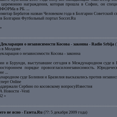
 церемонию награждения, которая прошла в Софии, он специ
ФОРМа в РБ. ...
тар Бербатов назван Человеком года в Болгарии Советский с
 в Болгарии Футбольный портал Soccer.Ru
»
Декларация о независимости Косова - законна - Radio Srbija
(
а в Молдове
екларация о независимости Косова - законна
ии и Бурунди, выступавшие сегодня в Международном суде в 
ностороннем порядке провозгласилонезависимость. Юридичес
е ...
народном суде Боливия и Бразилия высказались против незав
сперт Online
оддержали Сербию по косовскому вопросуИзвестия
А Новости -Vesti
32 »
го не ясно - Газета.Ru
(??: 5 декабря 2009 года)