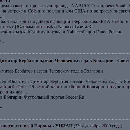
вости
 реализовать и проект газопровода NABUCCO и проект South 
 на встрече в Софии с посланником США по вопросам энергет
..
кой Болгарии по диверсификации энергопотоковРИА Новости
ботать с [Южным потокомk и NabuccoГазета.Ru
оединиться к"Южному потоку"и NabuccoРадио Голос России
7 »
итар Бербатов назван Человеком года в Болгарии - Совет
итар Бербатов назван Человеком года в Болгарии
ер Юнайтедk Димитар Бербатов назван Человеком года в Бол
анцией Darik. 28-летний капитан сборной Болгарии получил п
енних дел ...
 в Болгарии Футбольный портал Soccer.Ru
»
безопасности всей Европы - УНИАН
(??: 4 декабря 2009 года)