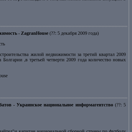
ижимость - ZagranHouse
(??: 5 декабря 2009 года)
сть
строительства жилой недвижимости за третий квартал 2009
 Болгарии ,в третьей четверти 2009 года количество новых
ouse
батов - Украинское национальное информагентство
(??: 5
йтед"и капитан национальной сборной страны по футболу