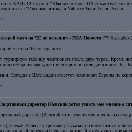
ся ни от NABUCCO, ни от"Южного потока"ИА Архангельские но
оединиться к"Южному потоку"и NabuccoРадио Голос России
7 »
второй матч на ЧЕ по керлингу - РИА Новости
(??: 6 декабря 
торой матч на ЧЕ по керлингу
т турнирную таблицу чемпионата после двух туров. Кроме ни
мпионатеЕвропы выступает во втором по силе дивизионе - В1. К
амни. Сегодня в Шотландии стартует чемпионат Европы по кер
»
Спортивный директор [Левскиk хотел узнать мое мнение о си
портивный директор [Левскиk хотел узнать мое мнение о ситуац
р [Терекаk Вячеслав Грозный рассказал о своем визите в Болг
л спортивный директор [Левскиk, который хотел узнать мое мне