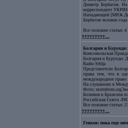
Димитр Бербатов. На
корреспондент УКРИН
Нападающий [МЮk Дими
Бербатов человек года
Все похожие статьи: 4 
?????????....
Болгария и Бурунди: 
Комсомольская Правд
Болгария и Бурунди: Д
Radio Srbija
Представители Болгар
права тем, что в од
международное право н
На слушаниях в Между
Фото: stormfront.orgЭк
Боливия и Бразилия п
Российская Газета -РИ
Все похожие статьи: 2
?????????....
Генков: пока еще ниче