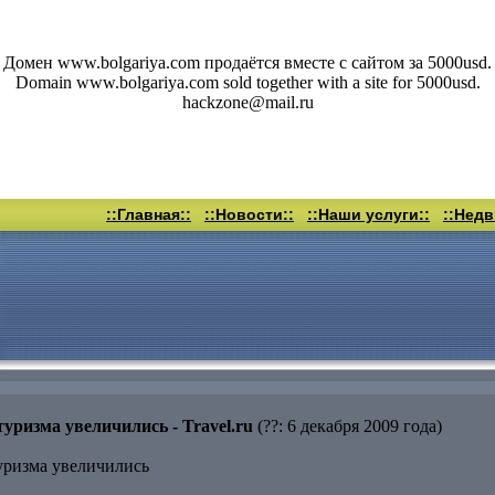
Домен www.bolgariya.com продаётся вместе с сайтом за 5000usd.
Domain www.bolgariya.com sold together with a site for 5000usd.
hackzone@mail.ru
::Главная::
::Новости::
::Наши услуги::
::Нед
уризма увеличились - Travel.ru
(??: 6 декабря 2009 года)
уризма увеличились