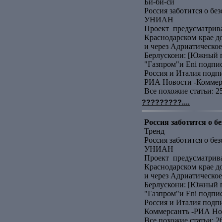
Би-би-си
Россия заботится о бе
УНИАН
Проект предусматрив
Краснодарском крае д
и через Адриатическое 
Берлускони: [Южный п
"Газпром"и Еni подп
Россия и Италия подп
РИА Новости -Коммер
Все похожие статьи: 2
?????????....
Россия заботится о 
Тренд
Россия заботится о бе
УНИАН
Проект предусматрив
Краснодарском крае д
и через Адриатическое 
Берлускони: [Южный п
"Газпром"и Еni подп
Россия и Италия подп
Коммерсантъ -РИА Но
Все похожие статьи: 2