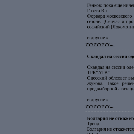
Генков: пока еще ниче
Газета.Ru
Форвард московского 
сезоне. [Сейчас я пр
софийский [Локомотивk
и другие »
?????????....
Скандал на сессии о
Скандал на сессии оде
ТРК"АТВ"
Одесский облсовет вы
Жукова. Такое реше
предвыборной агитации
и другие »
?????????....
Болгария не откаже
Тренд
Болгария не откажет