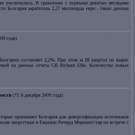
сли увеличились. В сравнении с первыми девятью месяцами
ти Болгария заработала 2,27 миллиарда евро - такие данные
009 года)
лгарии составляет 2,2%. При этом за III квартал он вырос
лкой на данные отчета CB Richard Ellis. Количество новых
вости
(??: 6 декабря 2009 года)
торые принимает Болгария для диверсификации источников
осам энергетики в Евразии Ричард Морнингстар на встрече с