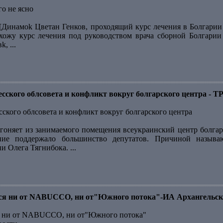
го не ясно
[Динамоk Цветан Генков, проходящий курс лечения в Болгарии ,
охожу курс лечения под руководством врача сборной Болгари
, ...
десского облсовета и конфликт вокруг болгарского центра -
сского облсовета и конфликт вокруг болгарского центра
гоняет из занимаемого помещения всеукраинский центр болгарс
ние поддержало большинство депутатов. Причиной назыв
 Олега Тягнибока. ...
тся ни от NABUCCO, ни от"Южного потока"-ИА Архангельск
ся ни от NABUCCO, ни от"Южного потока"