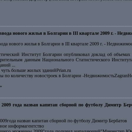
вода нового жилья в Болгарии в III квартале 2009 г. - Недв
ода нового жилья в Болгарии в III квартале 2009 г. - Недвижимо
тический Институт Болгарии опубликовал доклад об объемах 
арительным данным Национального Статистического Института
ний ...
 чуть больше жилых зданийPrian.ru
еры по количеству новостроек в Болгарии -НедвижимостьZagranH
»
2009 года назван капитан сборной по футболу Димитр Бер
09года назван капитан сборной по футболу Димитр Бербатов
ное информагентство
чшего мужчины 2009"года получил нападающий"Манчестер Юна