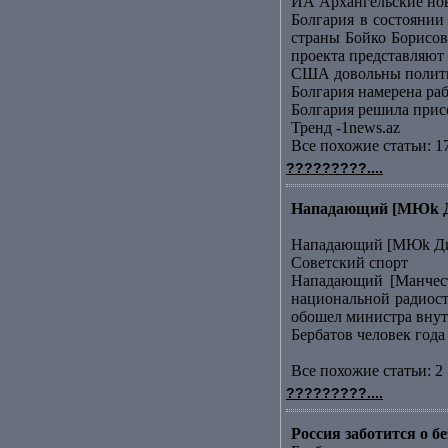
ИА Архангельские но
Болгария в состоянии
страны Бойко Борисов
проекта представляют .
США довольны полити
Болгария намерена ра
Болгария решила прис
Тренд -1news.az
Все похожие статьи: 1
?????????....
Нападающий [МЮk Дим
Нападающий [МЮk Дим
Советский спорт
Нападающий [Манчест
национальной радиост
обошел министра внутр
Бербатов человек года
Все похожие статьи: 2 
?????????....
Россия заботится о 