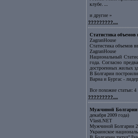
клубе. ...
и другие »
?????????....
Статистика объемов в
ZagranHouse
Статистика объемов вв
ZagranHouse
Национальный Статис
года. Согласно предв
достроенных жилых зда
В Болгарии построили
Варна и Бургас - лид
Все похожие статьи: 4 
?????????....
Мужчиной Болгарии 
декабря 2009 года)
Vlasti.NET
Мужчиной Болгарии 20
Украинское националь
В Болгарии титул"Лу