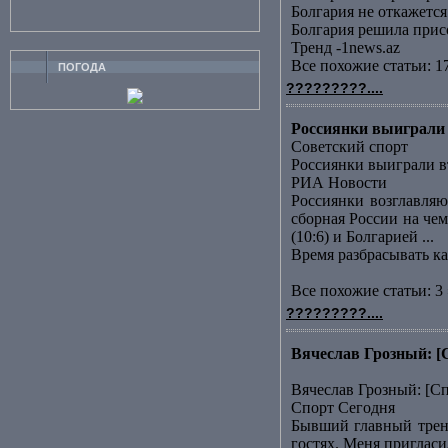
Болгария не откажет
Болгария решила прис
Тренд -1news.az
Все похожие статьи: 1
ПОГОДА
?????????....
Россиянки выиграли 
Советский спорт
Россиянки выиграли в
РИА Новости
Россиянки возглавляю
сборная России на че
(10:6) и Болгарией ...
Время разбрасывать к
Все похожие статьи: 3 
?????????....
Вячеслав Грозный: [
Вячеслав Грозный: [С
Спорт Сегодня
Бывший главный трене
гостях. Меня пригласи