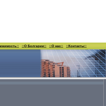
вижимость::
::О Болгарии::
::О нас::
::Контакты::