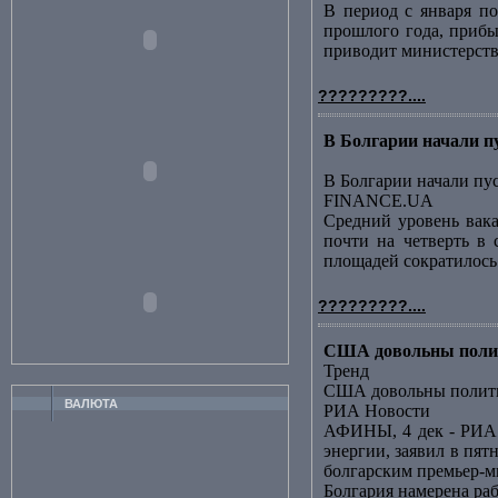
В период с января по
прошлого года, прибы
приводит министерство
?????????....
В Болгарии начали 
В Болгарии начали пу
FINANCE.UA
Средний уровень вака
почти на четверть в 
площадей сократилось за
?????????....
США довольны полит
Тренд
США довольны полити
ВАЛЮТА
РИА Новости
АФИНЫ, 4 дек - РИА 
энергии, заявил в пя
болгарским премьер-ми
Болгария намерена ра