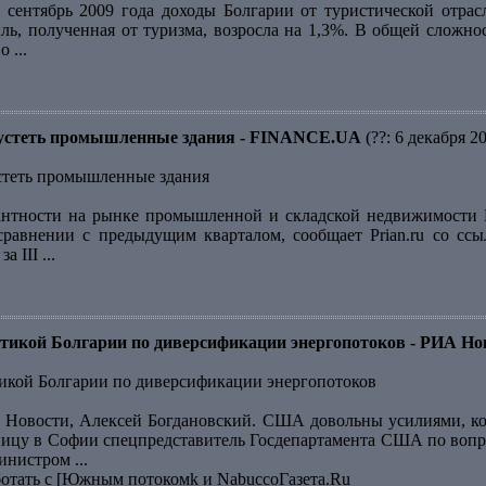
 сентябрь 2009 года доходы Болгарии от туристической отра
ль, полученная от туризма, возросла на 1,3%. В общей сложнос
 ...
пустеть промышленные здания - FINANCE.UA
(??: 6 декабря 2
стеть промышленные здания
нтности на рынке промышленной и складской недвижимости Бо
сравнении с предыдущим кварталом, сообщает Prian.ru со ссы
 III ...
икой Болгарии по диверсификации энергопотоков - РИА Но
кой Болгарии по диверсификации энергопотоков
Новости, Алексей Богдановский. США довольны усилиями, ко
тницу в Софии спецпредставитель Госдепартамента США по вопр
нистром ...
ботать с [Южным потокомk и NabuccoГазета.Ru