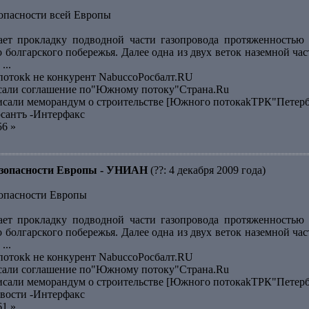
зопасности всей Европы
ает прокладку подводной части газопровода протяженностью 
о болгарского побережья. Далее одна из двух веток наземной ч
...
отокk не конкурент NabuccoРосбалт.RU
исали соглашение по"Южному потоку"Страна.Ru
исали меморандум о строительстве [Южного потокаkТРК"Петер
сантъ -Интерфакс
56 »
безопасности Европы - УНИАН
(??: 4 декабря 2009 года)
зопасности Европы
ает прокладку подводной части газопровода протяженностью 
о болгарского побережья. Далее одна из двух веток наземной ч
...
отокk не конкурент NabuccoРосбалт.RU
исали соглашение по"Южному потоку"Страна.Ru
исали меморандум о строительстве [Южного потокаkТРК"Петер
вости -Интерфакс
61 »