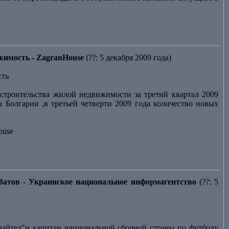
ижимость - ZagranHouse
(??: 5 декабря 2009 года)
сть
строительства жилой недвижимости за третий квартал 2009
 Болгарии ,в третьей четверти 2009 года количество новых
ouse
батов - Украинское национальное информагентство
(??: 5
йтед"и капитан национальной сборной страны по футболу