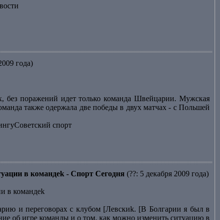
вости
2009 года)
х, без поражений идет только команда Швейцарии. Мужская
оманда также одержала две победы в двух матчах - с Польшей
лингуСоветский спорт
туации в командеk - Спорт Сегодня
(??: 5 декабря 2009 года)
ии в командеk
арию и переговорах с клубом [Левскиk. [В Болгарии я был в
ние об игре команды и о том, как можно изменить ситуацию в