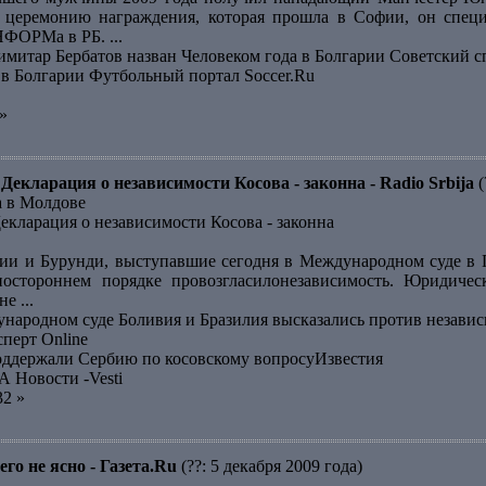
 церемонию награждения, которая прошла в Софии, он специ
ФОРМа в РБ. ...
тар Бербатов назван Человеком года в Болгарии Советский с
 в Болгарии Футбольный портал Soccer.Ru
»
Декларация о независимости Косова - законна - Radio Srbija
(
а в Молдове
екларация о независимости Косова - законна
ии и Бурунди, выступавшие сегодня в Международном суде в 
ностороннем порядке провозгласилонезависимость. Юридичес
е ...
народном суде Боливия и Бразилия высказались против незав
сперт Online
оддержали Сербию по косовскому вопросуИзвестия
А Новости -Vesti
32 »
го не ясно - Газета.Ru
(??: 5 декабря 2009 года)