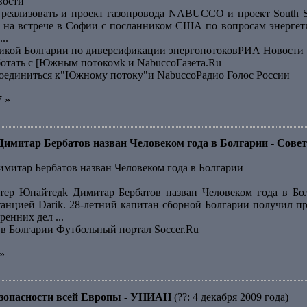
вости
 реализовать и проект газопровода NABUCCO и проект South 
 на встрече в Софии с посланником США по вопросам энергет
..
кой Болгарии по диверсификации энергопотоковРИА Новости
ботать с [Южным потокомk и NabuccoГазета.Ru
оединиться к"Южному потоку"и NabuccoРадио Голос России
7 »
итар Бербатов назван Человеком года в Болгарии - Совет
итар Бербатов назван Человеком года в Болгарии
ер Юнайтедk Димитар Бербатов назван Человеком года в Бол
анцией Darik. 28-летний капитан сборной Болгарии получил п
енних дел ...
 в Болгарии Футбольный портал Soccer.Ru
»
безопасности всей Европы - УНИАН
(??: 4 декабря 2009 года)