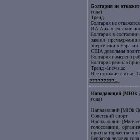
Болгария не откаже
года)
Тренд
Болгария не откажет
ИА Архангельские но
Болгария в состояни
заявил премьер-мин
энергетики в Евразии 
США довольны полити
Болгария намерена ра
Болгария решила прис
Тренд -1news.az
Все похожие статьи: 1
?????????....
Нападающий [МЮk Ди
года)
Нападающий [МЮk Дим
Советский спорт
Нападающий [Манчест
голосовании, органи
приз на торжественно
Бербатов человек года