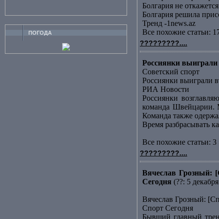
Болгария не откажет
Болгария решила прис
Тренд -1news.az
Все похожие статьи: 1
ПОГОДА
?????????....
Россиянки выиграли 
Советский спорт
Россиянки выиграли в
РИА Новости
Россиянки возглавляю
команда Швейцарии. М
Команда также одержала
Время разбрасывать к
Все похожие статьи: 3 
?????????....
Вячеслав Грозный: [
Сегодня
(??: 5 декабря
Вячеслав Грозный: [С
Спорт Сегодня
Бывший главный трене