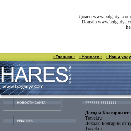
Домен www.bolgariya.com 
Domain www.bolgariya.com 
ha
::Главная::
::Новости::
::Наши услу
НОВОСТИ CАЙТА
??????? ????????
Доходы Болгарии от т
Travel.ru
РЕКЛАМА
Доходы Болгарии от т
Travel.ru