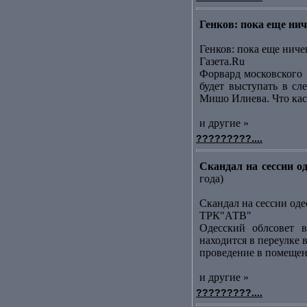
Генков: пока еще ниче
Генков: пока еще ниче
Газета.Ru
Форвард московского [
будет выступать в сл
Мишо Илиева. Что каса
и другие »
?????????....
Скандал на сессии о
года)
Скандал на сессии оде
ТРК"АТВ"
Одесский облсовет в
находится в переулке
проведение в помещени
и другие »
?????????....