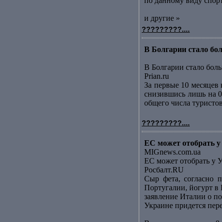
по данному виду спорт
и другие »
?????????....
В Болгарии стало бол
В Болгарии стало боль
Prian.ru
За первые 10 месяцев
снизившись лишь на 0
общего числа туристов
?????????....
ЕС может отобрать у
MIGnews.com.ua
ЕС может отобрать у 
Росбалт.RU
Сыр фета, согласно п
Португалии, йогурт в
заявление Италии о по
Украине придется пер