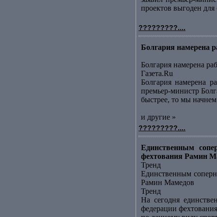
проектов выгоден для с
?????????....
Болгария намерена р
Болгария намерена ра
Газета.Ru
Болгария намерена ра
премьер-министр Болга
быстрее, то мы начнем 
и другие »
?????????....
Единственным сопер
фехтования Рамин Ма
Тренд
Единственным соперни
Рамин Мамедов
Тренд
На сегодня единстве
федерации фехтования