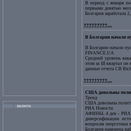
В период с января по
первыми девятью меся
Болгария заработала 2
?????????....
В Болгарии начали 
В Болгарии начали пу
FINANCE.UA
Средний уровень вак
этом за III квартал о
данные отчета CB Richa
?????????....
США довольны полит
Тренд
США довольны полити
ВАЛЮТА
РИА Новости
АФИНЫ, 4 дек - РИА 
диверсификации исто
вопросам энергетики в
Болгария намерена ра