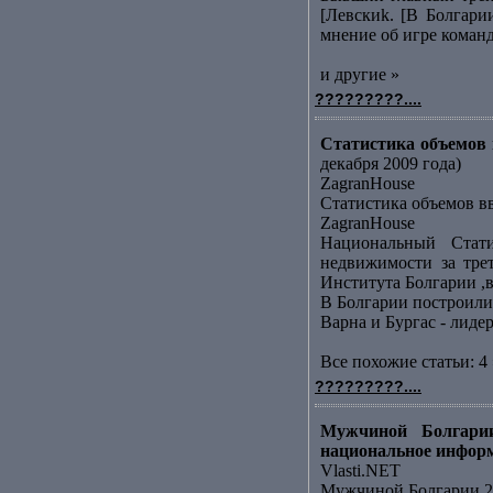
[Левскиk. [В Болгари
мнение об игре команд
и другие »
?????????....
Статистика объемов в
декабря 2009 года)
ZagranHouse
Статистика объемов вв
ZagranHouse
Национальный Стати
недвижимости за тре
Института Болгарии ,в
В Болгарии построили
Варна и Бургас - лид
Все похожие статьи: 4 
?????????....
Мужчиной Болгарии
национальное инфор
Vlasti.NET
Мужчиной Болгарии 20