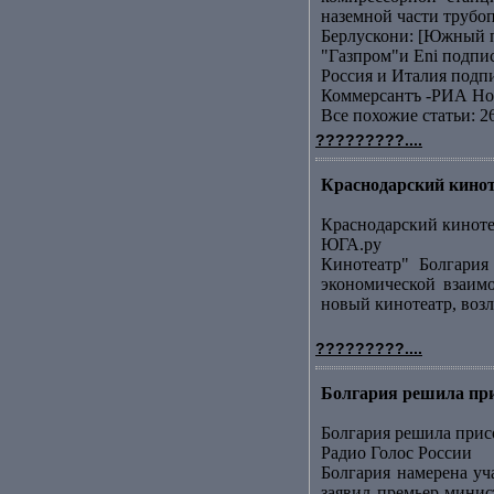
наземной части трубоп
Берлускони: [Южный п
"Газпром"и Еni подп
Россия и Италия подп
Коммерсантъ -РИА Но
Все похожие статьи: 2
?????????....
Краснодарский кинот
Краснодарский киноте
ЮГА.ру
Кинотеатр" Болгария
экономической взаим
новый кинотеатр, возл
?????????....
Болгария решила при
Болгария решила при
Радио Голос России
Болгария намерена уч
заявил премьер-минис