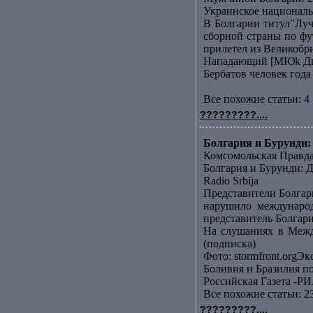
Украинское националь
В Болгарии титул"Лу
сборной страны по фу
прилетел из Великобр
Нападающий [МЮk Дими
Бербатов человек года
Все похожие статьи: 4 
?????????....
Болгария и Бурунди: 
Комсомольская Правд
Болгария и Бурунди: Д
Radio Srbija
Представители Болгар
нарушило международ
представитель Болгари
На слушаниях в Межд
(подписка)
Фото: stormfront.orgЭк
Боливия и Бразилия п
Российская Газета -РИ
Все похожие статьи: 2
?????????....