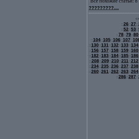
Все похожие статьи: 8 
?????????....
<<
26
27
::
::
::
52
53
::
::
::
78
79
80
::
::
::
104
105
106
107
10
::
::
::
::
::
130
131
132
133
134
::
::
::
::
::
156
157
158
159
160
::
::
::
::
::
182
183
184
185
186
::
::
::
::
::
208
209
210
211
212
::
::
::
::
::
234
235
236
237
238
::
::
::
::
::
260
261
262
263
264
::
::
::
::
::
286
287
::
::
::