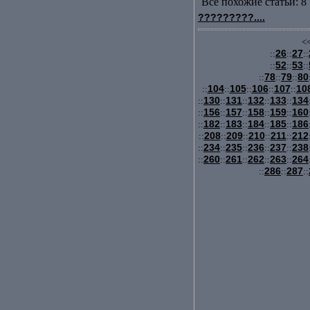
Все похожие статьи: 8 
?????????....
<<
26
27
::
::
::
52
53
::
::
::
78
79
80
::
::
::
104
105
106
107
10
::
::
::
::
::
130
131
132
133
134
::
::
::
::
::
156
157
158
159
160
::
::
::
::
::
182
183
184
185
186
::
::
::
::
::
208
209
210
211
212
::
::
::
::
::
234
235
236
237
238
::
::
::
::
::
260
261
262
263
264
::
::
::
::
::
286
287
::
::
::