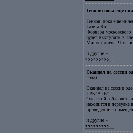
Генков: пока еще ниче
Генков: пока еще ниче
Газета.Ru
Форвард московского [
будет выступать в сл
Мишо Илиева. Что каса
и другие »
?????????....
Скандал на сессии о
года)
Скандал на сессии оде
ТРК"АТВ"
Одесский облсовет в
находится в переулке
проведение в помещени
и другие »
?????????....