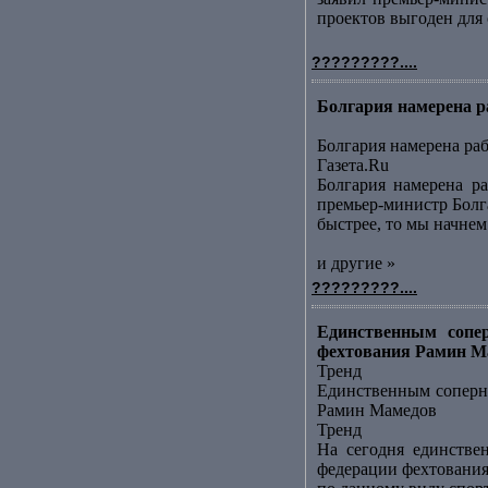
проектов выгоден для с
?????????....
Болгария намерена р
Болгария намерена ра
Газета.Ru
Болгария намерена ра
премьер-министр Болга
быстрее, то мы начнем 
и другие »
?????????....
Единственным сопер
фехтования Рамин Ма
Тренд
Единственным соперни
Рамин Мамедов
Тренд
На сегодня единстве
федерации фехтования