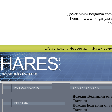
Домен www.bolgariya.com 
Domain www.bolgariya.com 
ha
::Главная::
::Новости::
::Наши услу
НОВОСТИ CАЙТА
??????? ????????
Доходы Болгарии от т
Travel.ru
РЕКЛАМА
Доходы Болгарии от т
Travel.ru