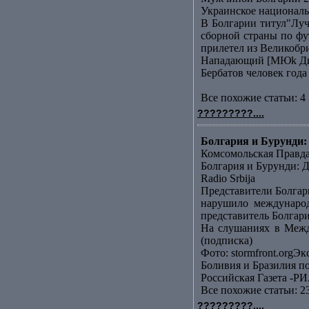
Украинское националь
В Болгарии титул"Лу
сборной страны по фу
прилетел из Великобр
Нападающий [МЮk Дими
Бербатов человек года
Все похожие статьи: 4 
?????????....
Болгария и Бурунди: 
Комсомольская Правд
Болгария и Бурунди: Д
Radio Srbija
Представители Болгар
нарушило международ
представитель Болгари
На слушаниях в Межд
(подписка)
Фото: stormfront.orgЭк
Боливия и Бразилия п
Российская Газета -РИ
Все похожие статьи: 2
?????????....