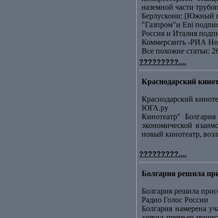
наземной части трубоп
Берлускони: [Южный п
"Газпром"и Еni подп
Россия и Италия подп
Коммерсантъ -РИА Но
Все похожие статьи: 2
?????????....
Краснодарский кинот
Краснодарский киноте
ЮГА.ру
Кинотеатр" Болгария
экономической взаим
новый кинотеатр, возл
?????????....
Болгария решила при
Болгария решила при
Радио Голос России
Болгария намерена уч
заявил премьер-минис