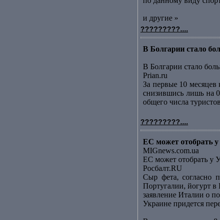
по данному виду спорт
и другие »
?????????....
В Болгарии стало бол
В Болгарии стало боль
Prian.ru
За первые 10 месяцев
снизившись лишь на 0
общего числа туристов
?????????....
ЕС может отобрать у
MIGnews.com.ua
ЕС может отобрать у 
Росбалт.RU
Сыр фета, согласно п
Португалии, йогурт в
заявление Италии о по
Украине придется пер