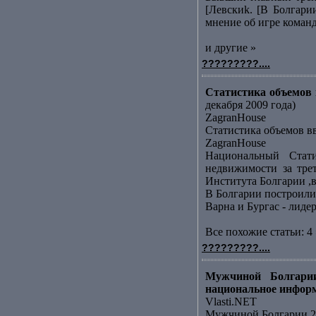
[Левскиk. [В Болгари
мнение об игре команд
и другие »
?????????....
Статистика объемов в
декабря 2009 года)
ZagranHouse
Статистика объемов вв
ZagranHouse
Национальный Стати
недвижимости за тре
Института Болгарии ,в
В Болгарии построили
Варна и Бургас - лид
Все похожие статьи: 4 
?????????....
Мужчиной Болгарии
национальное инфор
Vlasti.NET
Мужчиной Болгарии 20