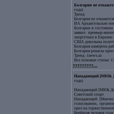
Болгария не откаже
года)
Тренд
Болгария не откажет
ИА Архангельские но
Болгария в состояни
заявил премьер-мин
энергетики в Евразии 
США довольны полити
Болгария намерена ра
Болгария решила прис
Тренд -1news.az
Все похожие статьи: 1
?????????....
Нападающий [МЮk Ди
года)
Нападающий [МЮk Дим
Советский спорт
Нападающий [Манчест
голосовании, органи
приз на торжественно
Бербатов человек года