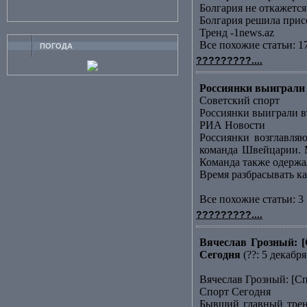
Болгария не откажет
Болгария решила прис
Тренд -1news.az
Все похожие статьи: 1
ПОГОДА
?????????....
Россиянки выиграли 
Советский спорт
Россиянки выиграли в
РИА Новости
Россиянки возглавляю
команда Швейцарии. М
Команда также одержала
Время разбрасывать к
Все похожие статьи: 3 
?????????....
Вячеслав Грозный: [
Сегодня
(??: 5 декабря
Вячеслав Грозный: [С
Спорт Сегодня
Бывший главный трене