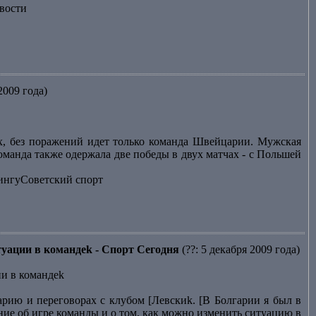
вости
2009 года)
х, без поражений идет только команда Швейцарии. Мужская
оманда также одержала две победы в двух матчах - с Польшей
лингуСоветский спорт
туации в командеk - Спорт Сегодня
(??: 5 декабря 2009 года)
ии в командеk
арию и переговорах с клубом [Левскиk. [В Болгарии я был в
ние об игре команды и о том, как можно изменить ситуацию в