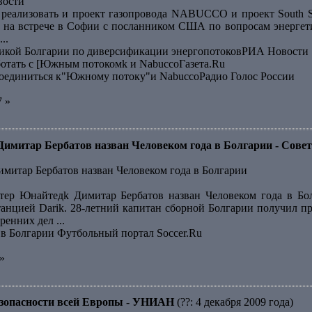
вости
 реализовать и проект газопровода NABUCCO и проект South 
 на встрече в Софии с посланником США по вопросам энергет
..
кой Болгарии по диверсификации энергопотоковРИА Новости
ботать с [Южным потокомk и NabuccoГазета.Ru
оединиться к"Южному потоку"и NabuccoРадио Голос России
7 »
итар Бербатов назван Человеком года в Болгарии - Совет
итар Бербатов назван Человеком года в Болгарии
ер Юнайтедk Димитар Бербатов назван Человеком года в Бол
анцией Darik. 28-летний капитан сборной Болгарии получил п
енних дел ...
 в Болгарии Футбольный портал Soccer.Ru
»
безопасности всей Европы - УНИАН
(??: 4 декабря 2009 года)