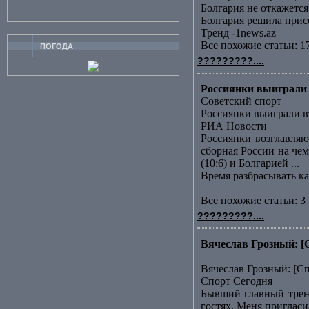
Болгария не откажет
Болгария решила прис
Тренд -1news.az
Все похожие статьи: 1
ПОГОДА
?????????....
Россиянки выиграли 
Советский спорт
Россиянки выиграли в
РИА Новости
Россиянки возглавляю
сборная России на че
(10:6) и Болгарией ...
Время разбрасывать к
Все похожие статьи: 3 
?????????....
Вячеслав Грозный: [
Вячеслав Грозный: [С
Спорт Сегодня
Бывший главный трене
гостях. Меня пригласи