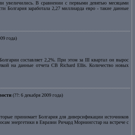
сли увеличились. В сравнении с первыми девятью месяцами
ти Болгария заработала 2,27 миллиарда евро - такие данные
009 года)
лгарии составляет 2,2%. При этом за III квартал он вырос
лкой на данные отчета CB Richard Ellis. Количество новых
вости
(??: 6 декабря 2009 года)
торые принимает Болгария для диверсификации источников
осам энергетики в Евразии Ричард Морнингстар на встрече с