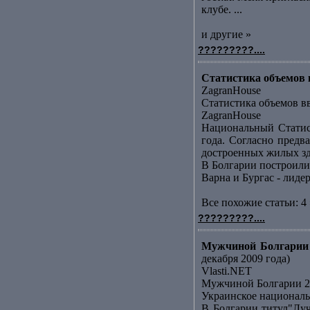
клубе. ...
и другие »
?????????....
Статистика объемов в
ZagranHouse
Статистика объемов вв
ZagranHouse
Национальный Статис
года. Согласно предв
достроенных жилых зда
В Болгарии построили
Варна и Бургас - лид
Все похожие статьи: 4 
?????????....
Мужчиной Болгарии 
декабря 2009 года)
Vlasti.NET
Мужчиной Болгарии 20
Украинское националь
В Болгарии титул"Лу