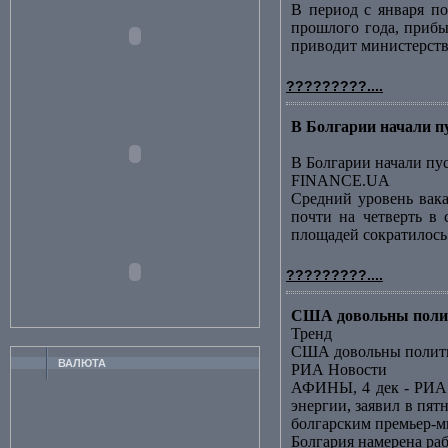
В период с января по
прошлого года, прибы
приводит министерство
?????????....
В Болгарии начали 
В Болгарии начали пу
FINANCE.UA
Средний уровень вака
почти на четверть в 
площадей сократилось за
?????????....
США довольны полит
Тренд
США довольны полити
ВАЛЮТА
РИА Новости
АФИНЫ, 4 дек - РИА 
энергии, заявил в пя
болгарским премьер-ми
Болгария намерена ра