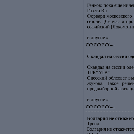
Генков: пока еще ниче
Газета.Ru
Форвард московского 
сезоне. [Сейчас я пр
софийский [Локомотивk
и другие »
?????????....
Скандал на сессии о
Скандал на сессии оде
ТРК"АТВ"
Одесский облсовет вы
Жукова. Такое реше
предвыборной агитации
и другие »
?????????....
Болгария не откаже
Тренд
Болгария не откажет