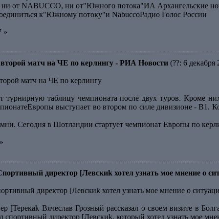
ся ни от NABUCCO, ни от"Южного потока"ИА Архангельские но
оединиться к"Южному потоку"и NabuccoРадио Голос России
7 »
второй матч на ЧЕ по керлингу - РИА Новости
(??: 6 декабря 
торой матч на ЧЕ по керлингу
т турнирную таблицу чемпионата после двух туров. Кроме ни
мпионатеЕвропы выступает во втором по силе дивизионе - В1. К
амни. Сегодня в Шотландии стартует чемпионат Европы по кер
»
Спортивный директор [Левскиk хотел узнать мое мнение о си
портивный директор [Левскиk хотел узнать мое мнение о ситуац
р [Терекаk Вячеслав Грозный рассказал о своем визите в Болг
л спортивный директор [Левскиk, который хотел узнать мое мне