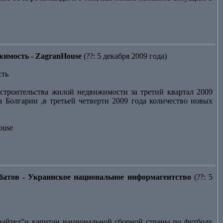
ижимость - ZagranHouse
(??: 5 декабря 2009 года)
сть
строительства жилой недвижимости за третий квартал 2009
 Болгарии ,в третьей четверти 2009 года количество новых
ouse
батов - Украинское национальное информагентство
(??: 5
йтед"и капитан национальной сборной страны по футболу