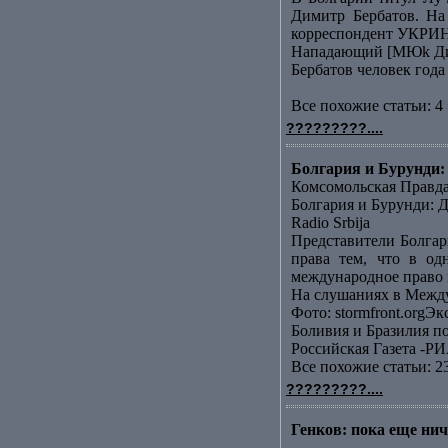
Димитр Бербатов. На
корреспондент УКРИН
Нападающий [МЮk Дими
Бербатов человек года
Все похожие статьи: 4 
?????????....
Болгария и Бурунди: 
Комсомольская Правд
Болгария и Бурунди: Д
Radio Srbija
Представители Болгар
права тем, что в од
международное право н
На слушаниях в Между
Фото: stormfront.orgЭк
Боливия и Бразилия п
Российская Газета -РИ
Все похожие статьи: 2
?????????....
Генков: пока еще ниче