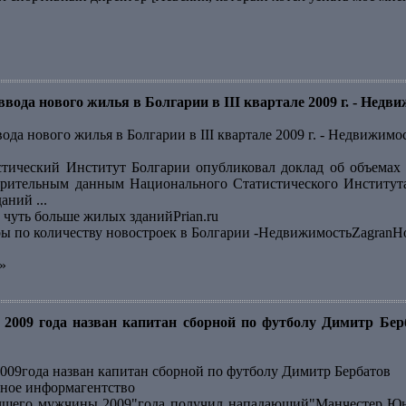
вода нового жилья в Болгарии в III квартале 2009 г. - Недв
ода нового жилья в Болгарии в III квартале 2009 г. - Недвижимо
тический Институт Болгарии опубликовал доклад об объемах 
арительным данным Национального Статистического Института
ний ...
 чуть больше жилых зданийPrian.ru
еры по количеству новостроек в Болгарии -НедвижимостьZagranH
»
2009 года назван капитан сборной по футболу Димитр Бер
09года назван капитан сборной по футболу Димитр Бербатов
ное информагентство
чшего мужчины 2009"года получил нападающий"Манчестер Юна