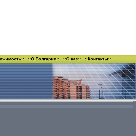
вижимость::
::О Болгарии::
::О нас::
::Контакты::