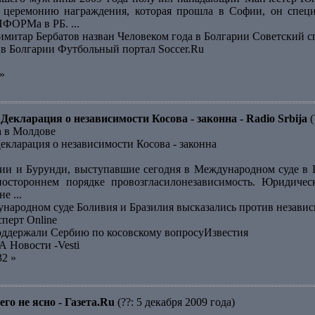
 церемонию награждения, которая прошла в Софии, он специ
ФОРМа в РБ. ...
тар Бербатов назван Человеком года в Болгарии Советский с
 в Болгарии Футбольный портал Soccer.Ru
»
Декларация о независимости Косова - законна - Radio Srbija
(
а в Молдове
екларация о независимости Косова - законна
ии и Бурунди, выступавшие сегодня в Международном суде в 
ностороннем порядке провозгласилонезависимость. Юридичес
е ...
народном суде Боливия и Бразилия высказались против незав
сперт Online
оддержали Сербию по косовскому вопросуИзвестия
А Новости -Vesti
32 »
го не ясно - Газета.Ru
(??: 5 декабря 2009 года)