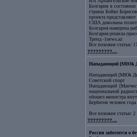
ИА Архангельские но
Болгария в состоянии
страны Бойко Борисов
проекта представляют .
США довольны полити
Болгария намерена ра
Болгария решила прис
Тренд -1news.az
Все похожие статьи: 1
?????????....
Нападающий [МЮk Дим
Нападающий [МЮk Дим
Советский спорт
Нападающий [Манчест
национальной радиост
обошел министра внутр
Бербатов человек года
Все похожие статьи: 2 
?????????....
Россия заботится о 