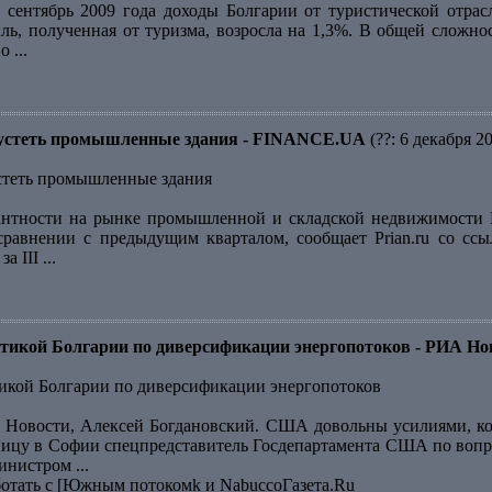
 сентябрь 2009 года доходы Болгарии от туристической отра
ль, полученная от туризма, возросла на 1,3%. В общей сложнос
 ...
пустеть промышленные здания - FINANCE.UA
(??: 6 декабря 2
стеть промышленные здания
нтности на рынке промышленной и складской недвижимости Бо
сравнении с предыдущим кварталом, сообщает Prian.ru со ссы
 III ...
икой Болгарии по диверсификации энергопотоков - РИА Но
кой Болгарии по диверсификации энергопотоков
Новости, Алексей Богдановский. США довольны усилиями, ко
тницу в Софии спецпредставитель Госдепартамента США по вопр
нистром ...
ботать с [Южным потокомk и NabuccoГазета.Ru