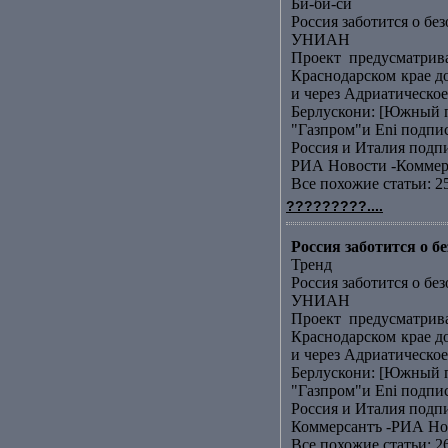
Би-би-си
Россия заботится о бе
УНИАН
Проект предусматрив
Краснодарском крае д
и через Адриатическое 
Берлускони: [Южный п
"Газпром"и Еni подп
Россия и Италия подп
РИА Новости -Коммер
Все похожие статьи: 2
?????????....
Россия заботится о 
Тренд
Россия заботится о бе
УНИАН
Проект предусматрив
Краснодарском крае д
и через Адриатическое 
Берлускони: [Южный п
"Газпром"и Еni подп
Россия и Италия подп
Коммерсантъ -РИА Но
Все похожие статьи: 2