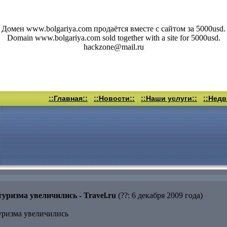
Домен www.bolgariya.com продаётся вместе с сайтом за 5000usd.
Domain www.bolgariya.com sold together with a site for 5000usd.
hackzone@mail.ru
::Главная::
::Новости::
::Наши услуги::
::Нед
уризма увеличились - Travel.ru
(??: 6 декабря 2009 года)
уризма увеличились