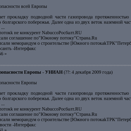
зопасности всей Европы
ает прокладку подводной части газопровода протяженностью 
о болгарского побережья. Далее одна из двух веток наземной ч
...
отокk не конкурент NabuccoРосбалт.RU
исали соглашение по"Южному потоку"Страна.Ru
исали меморандум о строительстве [Южного потокаkТРК"Петер
сантъ -Интерфакс
56 »
безопасности Европы - УНИАН
(??: 4 декабря 2009 года)
зопасности Европы
ает прокладку подводной части газопровода протяженностью 
о болгарского побережья. Далее одна из двух веток наземной ч
...
отокk не конкурент NabuccoРосбалт.RU
исали соглашение по"Южному потоку"Страна.Ru
исали меморандум о строительстве [Южного потокаkТРК"Петер
вости -Интерфакс
61 »