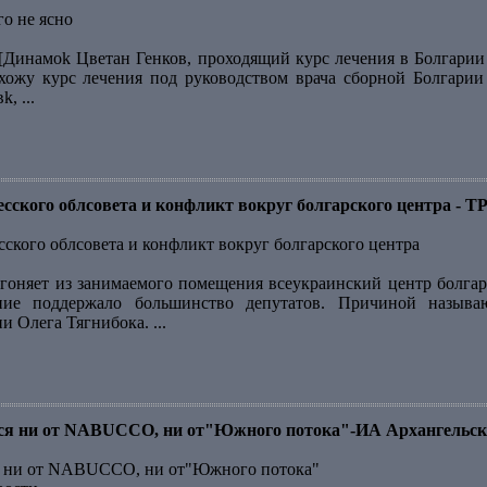
го не ясно
[Динамоk Цветан Генков, проходящий курс лечения в Болгарии ,
охожу курс лечения под руководством врача сборной Болгари
, ...
десского облсовета и конфликт вокруг болгарского центра -
сского облсовета и конфликт вокруг болгарского центра
гоняет из занимаемого помещения всеукраинский центр болгарс
ние поддержало большинство депутатов. Причиной назыв
 Олега Тягнибока. ...
тся ни от NABUCCO, ни от"Южного потока"-ИА Архангельск
ся ни от NABUCCO, ни от"Южного потока"