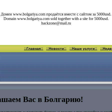
Домен www.bolgariya.com продаётся вместе с сайтом за 5000usd.
Domain www.bolgariya.com sold together with a site for 5000usd.
hackzone@mail.ru
::Главная::
::Новости::
::Наши услуги::
::Нед
шаем Вас в Болгарию!