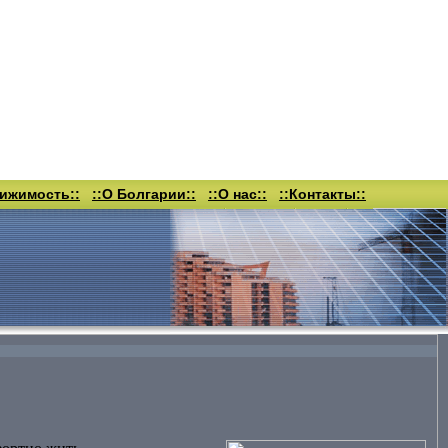
вижимость::
::О Болгарии::
::О нас::
::Контакты::