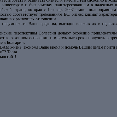
нвестировать и развивать бизнес, и вместе с тем спокойно и ком
 инвесторам и бизнесменам, заинтересованным в надежных 
йской стране, которая с 1 января 2007 станет полноправным
ностью соответствует требованиям ЕС, бизнес-климат характе
ованных рыночных отношений.
 преумножить Ваши средства, выгодно вложив их в недвижи
ейские перспективы Болгарии делают особенно привлекатель
остью законном основании и в разумные сроки получить разр
е в Болгарии.
ВАМ жизнь, экономя Ваше время и помочь Вашим делам пойти в
АС? Тогда
наш сайт!